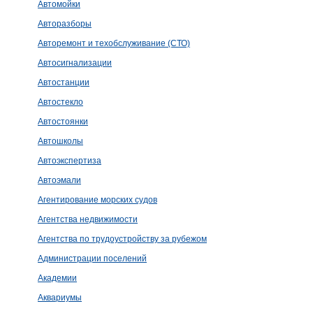
Автомойки
Авторазборы
Авторемонт и техобслуживание (СТО)
Автосигнализации
Автостанции
Автостекло
Автостоянки
Автошколы
Автоэкспертиза
Автоэмали
Агентирование морских судов
Агентства недвижимости
Агентства по трудоустройству за рубежом
Администрации поселений
Академии
Аквариумы