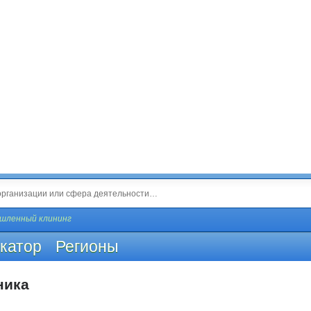
шленный клининг
катор
Регионы
ника