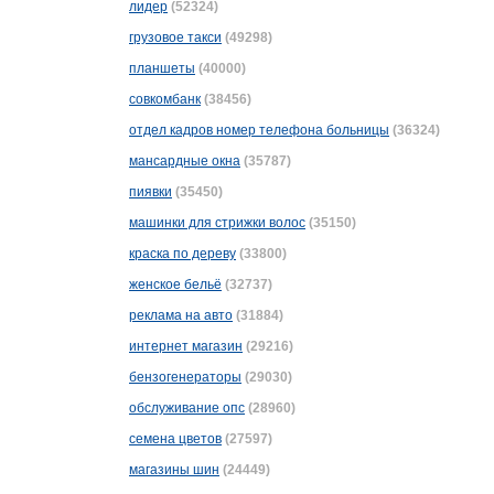
лидер
(52324)
грузовое такси
(49298)
планшеты
(40000)
совкомбанк
(38456)
отдел кадров номер телефона больницы
(36324)
мансардные окна
(35787)
пиявки
(35450)
машинки для стрижки волос
(35150)
краска по дереву
(33800)
женское бельё
(32737)
реклама на авто
(31884)
интернет магазин
(29216)
бензогенераторы
(29030)
обслуживание опс
(28960)
семена цветов
(27597)
магазины шин
(24449)