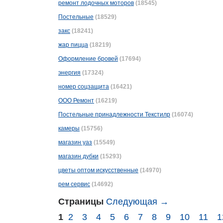
ремонт лодочных моторов
(18545)
Постельные
(18529)
закс
(18241)
жар пицца
(18219)
Оформление бровей
(17694)
энергия
(17324)
номер соцзащита
(16421)
ООО Ремонт
(16219)
Постельные принадлежности Текстилp
(16074)
камеры
(15756)
магазин уаз
(15549)
магазин дубки
(15293)
цветы оптом искусственные
(14970)
рем сервис
(14692)
Страницы
Следующая →
1
2
3
4
5
6
7
8
9
10
11
1