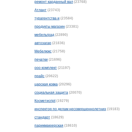
ремонт карданный вал
(23768)
Атлант
(23743)
турагентства и
(23584)
продукты магазин
(23381)
мебельград
(22890)
автозагар
(21836)
Мебелюкс
(21758)
печатки
(21696)
ооо комплект
(21197)
прайс
(20622)
царская ковка
(20296)
социальная защита
(20070)
Косметиcript
(19279)
инспектор по делам несовершеннолетних
(19183)
стандарт
(18629)
парикмакхерская
(18610)