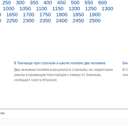
250
300
350
400
450
500
550
600
1000
1050
1100
1150
1200
1250
1300
0
1650
1700
1750
1800
1850
1900
0
2250
2300
2350
2400
2450
2500
В Таиланде при стрельбе в школе погибли два человека
Бе
Два человека погибли в результате стрельбы на территории
В 
школы в провинции Нонтхабури к северу от Бангкока,
опа
сообщает газета Khaosod.
елы