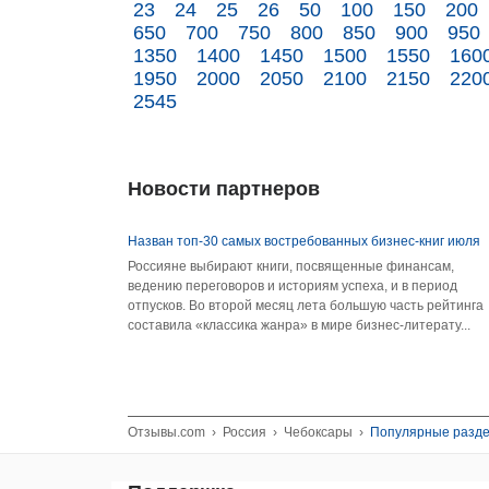
23
24
25
26
50
100
150
200
650
700
750
800
850
900
950
1350
1400
1450
1500
1550
160
1950
2000
2050
2100
2150
220
2545
Новости партнеров
Назван топ-30 самых востребованных бизнес-книг июля
Россияне выбирают книги, посвященные финансам,
ведению переговоров и историям успеха, и в период
отпусков. Во второй месяц лета большую часть рейтинга
составила «классика жанра» в мире бизнес-литерату...
Отзывы.com
›
Россия
›
Чебоксары
›
Популярные разд