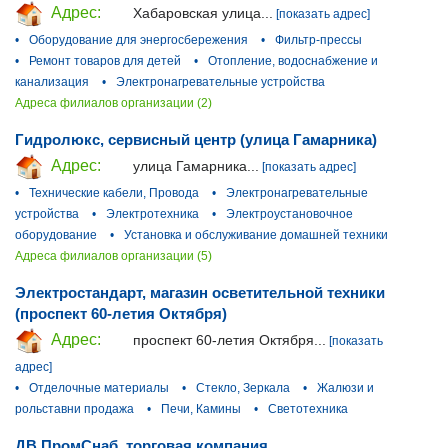
Адрес:
Хабаровская улица...
[показать адрес]
•
Оборудование для энергосбережения
•
Фильтр-прессы
•
Ремонт товаров для детей
•
Отопление, водоснабжение и
канализация
•
Электронагревательные устройства
Адреса филиалов организации (2)
Гидролюкс, сервисный центр (улица Гамарника)
Адрес:
улица Гамарника...
[показать адрес]
•
Технические кабели, Провода
•
Электронагревательные
устройства
•
Электротехника
•
Электроустановочное
оборудование
•
Установка и обслуживание домашней техники
Адреса филиалов организации (5)
Электростандарт, магазин осветительной техники
(проспект 60-летия Октября)
Адрес:
проспект 60-летия Октября...
[показать
адрес]
•
Отделочные материалы
•
Стекло, Зеркала
•
Жалюзи и
рольставни продажа
•
Печи, Камины
•
Светотехника
ДВ ПромСнаб, торговая компания