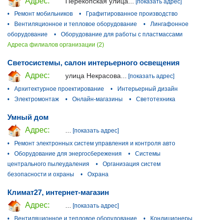
Адрес:
Перекопская улица...
[показать адрес]
•
Ремонт мобильников
•
Графитированное производство
•
Вентиляционное и тепловое оборудование
•
Лингафонное
оборудование
•
Оборудование для работы с пластмассами
Адреса филиалов организации (2)
Светосистемы, салон интерьерного освещения
Адрес:
улица Некрасова...
[показать адрес]
•
Архитектурное проектирование
•
Интерьерный дизайн
•
Электромонтаж
•
Онлайн-магазины
•
Светотехника
Умный дом
Адрес:
...
[показать адрес]
•
Ремонт электронных систем управления и контроля авто
•
Оборудование для энергосбережения
•
Системы
центрального пылеудаления
•
Организация систем
безопасности и охраны
•
Охрана
Климат27, интернет-магазин
Адрес:
...
[показать адрес]
•
Вентиляционное и тепловое оборудование
•
Кондиционеры