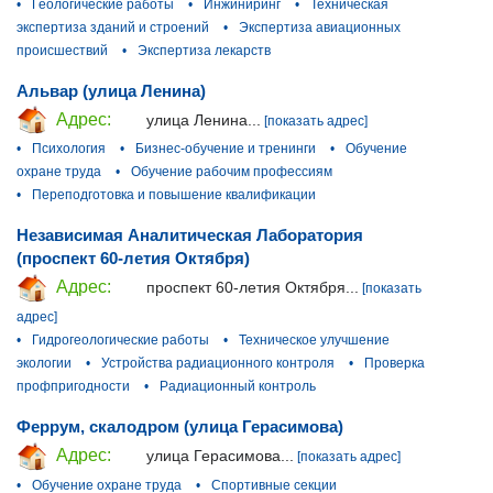
•
Геологические работы
•
Инжиниринг
•
Техническая
экспертиза зданий и строений
•
Экспертиза авиационных
происшествий
•
Экспертиза лекарств
Альвар (улица Ленина)
Адрес:
улица Ленина...
[показать адрес]
•
Психология
•
Бизнес-обучение и тренинги
•
Обучение
охране труда
•
Обучение рабочим профессиям
•
Переподготовка и повышение квалификации
Независимая Аналитическая Лаборатория
(проспект 60-летия Октября)
Адрес:
проспект 60-летия Октября...
[показать
адрес]
•
Гидрогеологические работы
•
Техническое улучшение
экологии
•
Устройства радиационного контроля
•
Проверка
профпригодности
•
Радиационный контроль
Феррум, скалодром (улица Герасимова)
Адрес:
улица Герасимова...
[показать адрес]
•
Обучение охране труда
•
Спортивные секции