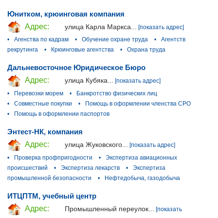
Юнитком, крюинговая компания
Адрес:
улица Карла Маркса...
[показать адрес]
•
Агенства по кадрам
•
Обучение охране труда
•
Агентств
рекрутинга
•
Крюинговые агентства
•
Охрана труда
Дальневосточное Юридическое Бюро
Адрес:
улица Кубяка...
[показать адрес]
•
Перевозки морем
•
Банкротство физических лиц
•
Совместные покупки
•
Помощь в оформлении членства СРО
•
Помощь в оформлении паспортов
Энтест-НК, компания
Адрес:
улица Жуковского...
[показать адрес]
•
Проверка профпригодности
•
Экспертиза авиационных
происшествий
•
Экспертиза лекарств
•
Экспертиза
промышленной безопасности
•
Нефтедобыча, газодобыча
ИТЦПТМ, учебный центр
Адрес:
Промышленный переулок...
[показать