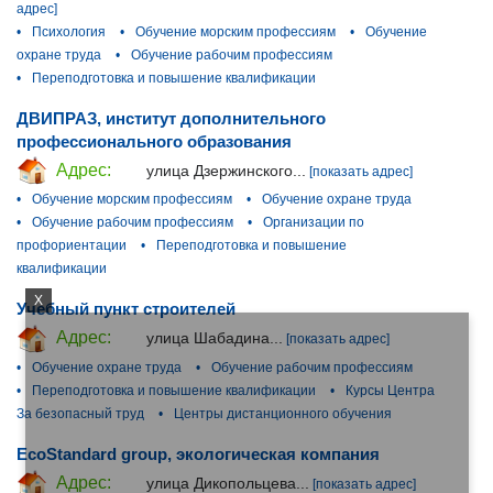
адрес]
•
Психология
•
Обучение морским профессиям
•
Обучение
охране труда
•
Обучение рабочим профессиям
•
Переподготовка и повышение квалификации
ДВИПРАЗ, институт дополнительного
профессионального образования
Адрес:
улица Дзержинского...
[показать адрес]
•
Обучение морским профессиям
•
Обучение охране труда
•
Обучение рабочим профессиям
•
Организации по
профориентации
•
Переподготовка и повышение
квалификации
X
Учебный пункт строителей
Адрес:
улица Шабадина...
[показать адрес]
•
Обучение охране труда
•
Обучение рабочим профессиям
•
Переподготовка и повышение квалификации
•
Курсы Центра
За безопасный труд
•
Центры дистанционного обучения
EcoStandard group, экологическая компания
Адрес:
улица Дикопольцева...
[показать адрес]