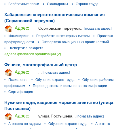
•
Верёвочные парки
•
Скалодромы
•
Охрана труда
Хабаровская энерготехнологическая компания
(Сормовский переулок)
Адрес:
Сормовский переулок...
[показать адрес]
•
Инжиниринг
•
Разработка инженерных систем
•
Проверка
профпригодности
•
Экспертиза авиационных происшествий
•
Экспертиза лекарств
Адреса филиалов организации (2)
Феникс, многопрофильный центр
Адрес:
...
[показать адрес]
•
Психология
•
Обучение охране труда
•
Обучение рабочим
профессиям
•
Переподготовка и повышение квалификации
•
Сертификация
Нужные люди, кадровое морское агентство (улица
Постышева)
Адрес:
улица Постышева...
[показать адрес]
•
Агенства по кадрам
•
Обучение охране труда
•
Агентств