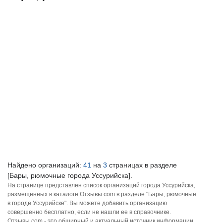
Найдено организаций:
41
на
3
страницах в разделе
[Бары, рюмочные города Уссурийска].
На странице представлен список организаций города Уссурийска,
размещенных в каталоге Отзывы.com в разделе "Бары, рюмочные
в городе Уссурийске". Вы можете добавить организацию
совершенно бесплатно, если не нашли ее в справочнике.
Отзывы.com - это обширный и актуальный источник информации