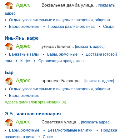
Адрес:
Вокзальная дамба улица...
[показать
адрес]
•
Отдых, увеселительные и пищевые заведения, общепит
•
Бары, рюмочные
•
Продажа разливного пива
•
Снэки
Инь-Янь, кафе
Адрес:
улица Ленина...
[показать адрес]
•
Банкетные залы
•
Бары, рюмочные
•
Доставка готовой
еды
•
Кафе
•
Организация праздников
Бар
Адрес:
проспект Блюхера...
[показать адрес]
•
Отдых, увеселительные и пищевые заведения, общепит
•
Бары, рюмочные
Адреса филиалов организации (4)
Э.Б., частная пивоварня
Адрес:
Советская улица...
[показать адрес]
•
Бары, рюмочные
•
Безалкогольные напитки
•
Продажа
разливного пива
•
Снэки