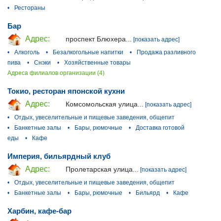
•
Рестораны
Бар
Адрес:
проспект Блюхера...
[показать адрес]
•
Алкоголь
•
Безалкогольные напитки
•
Продажа разливного
пива
•
Снэки
•
Хозяйственные товары
Адреса филиалов организации (4)
Токио, ресторан японской кухни
Адрес:
Комсомольская улица...
[показать адрес]
•
Отдых, увеселительные и пищевые заведения, общепит
•
Банкетные залы
•
Бары, рюмочные
•
Доставка готовой
еды
•
Кафе
Империя, бильярдный клуб
Адрес:
Пролетарская улица...
[показать адрес]
•
Отдых, увеселительные и пищевые заведения, общепит
•
Банкетные залы
•
Бары, рюмочные
•
Бильярд
•
Кафе
Харбин, кафе-бар