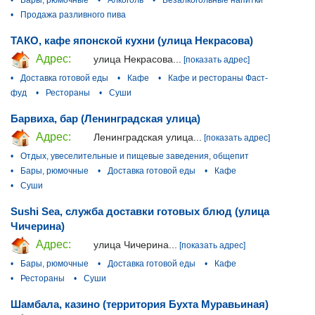
•
Бары, рюмочные
•
Алкоголь
•
Безалкогольные напитки
•
Продажа разливного пива
ТАКО, кафе японской кухни (улица Некрасова)
Адрес:
улица Некрасова...
[показать адрес]
•
Доставка готовой еды
•
Кафе
•
Кафе и рестораны Фаст-
фуд
•
Рестораны
•
Суши
Барвиха, бар (Ленинградская улица)
Адрес:
Ленинградская улица...
[показать адрес]
•
Отдых, увеселительные и пищевые заведения, общепит
•
Бары, рюмочные
•
Доставка готовой еды
•
Кафе
•
Суши
Sushi Sea, служба доставки готовых блюд (улица
Чичерина)
Адрес:
улица Чичерина...
[показать адрес]
•
Бары, рюмочные
•
Доставка готовой еды
•
Кафе
•
Рестораны
•
Суши
Шамбала, казино (территория Бухта Муравьиная)