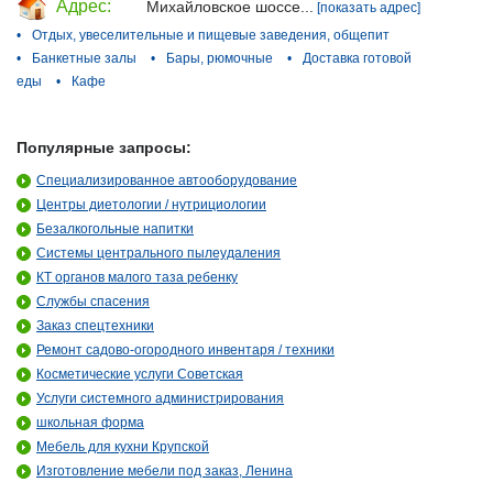
Адрес:
Михайловское шоссе...
[показать адрес]
•
Отдых, увеселительные и пищевые заведения, общепит
•
Банкетные залы
•
Бары, рюмочные
•
Доставка готовой
еды
•
Кафе
Популярные запросы:
Специализированное автооборудование
Центры диетологии / нутрициологии
Безалкогольные напитки
Системы центрального пылеудаления
КТ органов малого таза ребенку
Службы спасения
Заказ спецтехники
Ремонт садово-огородного инвентаря / техники
Косметические услуги Советская
Услуги системного администрирования
школьная форма
Мебель для кухни Крупской
Изготовление мебели под заказ, Ленина