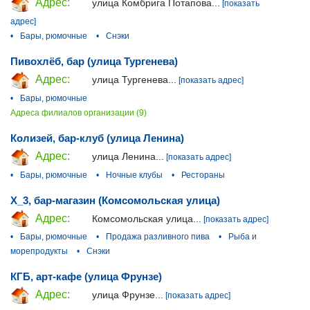
Адрес:
улица Комбрига Потапова...
[показать
адрес]
•
Бары, рюмочные
•
Снэки
Пивохлёб, бар (улица Тургенева)
Адрес:
улица Тургенева...
[показать адрес]
•
Бары, рюмочные
Адреса филиалов организации (9)
Колизей, бар-клуб (улица Ленина)
Адрес:
улица Ленина...
[показать адрес]
•
Бары, рюмочные
•
Ночные клубы
•
Рестораны
Х_3, бар-магазин (Комсомольская улица)
Адрес:
Комсомольская улица...
[показать адрес]
•
Бары, рюмочные
•
Продажа разливного пива
•
Рыба и
морепродукты
•
Снэки
КГБ, арт-кафе (улица Фрунзе)
Адрес:
улица Фрунзе...
[показать адрес]