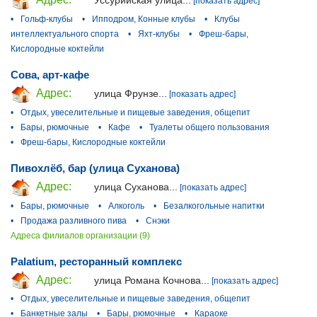
Уссурийская улица...
[показать адрес]
•
Гольф-клубы
•
Ипподром, Конные клубы
•
Клубы
интеллектуального спорта
•
Яхт-клубы
•
Фреш-бары,
Кислородные коктейли
Сова, арт-кафе
Адрес:
улица Фрунзе...
[показать адрес]
•
Отдых, увеселительные и пищевые заведения, общепит
•
Бары, рюмочные
•
Кафе
•
Туалеты общего пользования
•
Фреш-бары, Кислородные коктейли
Пивохлёб, бар (улица Суханова)
Адрес:
улица Суханова...
[показать адрес]
•
Бары, рюмочные
•
Алкоголь
•
Безалкогольные напитки
•
Продажа разливного пива
•
Снэки
Адреса филиалов организации (9)
Palatium, ресторанный комплекс
Адрес:
улица Романа Кочнова...
[показать адрес]
•
Отдых, увеселительные и пищевые заведения, общепит
•
Банкетные залы
•
Бары, рюмочные
•
Караоке