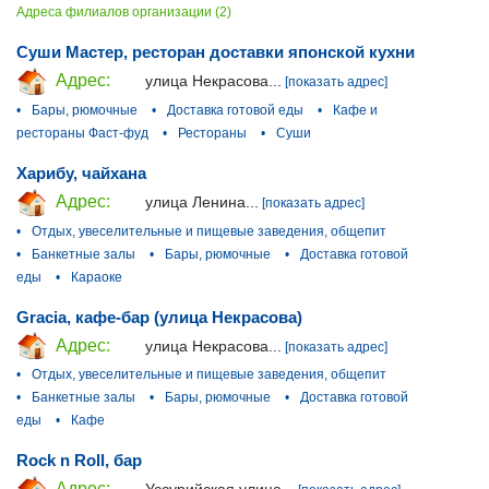
Адреса филиалов организации (2)
Суши Мастер, ресторан доставки японской кухни
Адрес:
улица Некрасова...
[показать адрес]
•
Бары, рюмочные
•
Доставка готовой еды
•
Кафе и
рестораны Фаст-фуд
•
Рестораны
•
Суши
Харибу, чайхана
Адрес:
улица Ленина...
[показать адрес]
•
Отдых, увеселительные и пищевые заведения, общепит
•
Банкетные залы
•
Бары, рюмочные
•
Доставка готовой
еды
•
Караоке
Gracia, кафе-бар (улица Некрасова)
Адрес:
улица Некрасова...
[показать адрес]
•
Отдых, увеселительные и пищевые заведения, общепит
•
Банкетные залы
•
Бары, рюмочные
•
Доставка готовой
еды
•
Кафе
Rock n Roll, бар
Адрес: