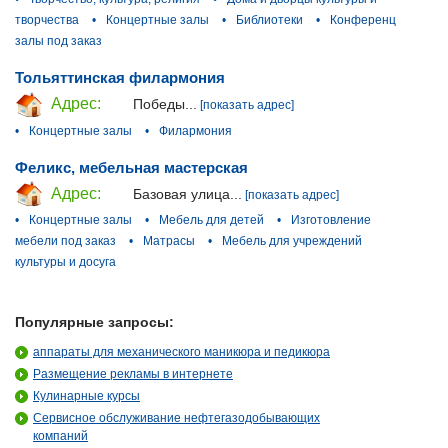
творчества
•
Концертные залы
•
Библиотеки
•
Конференц
залы под заказ
Тольяттинская филармония
Адрес:
Победы...
[показать адрес]
•
Концертные залы
•
Филармония
Феликс, мебельная мастерская
Адрес:
Базовая улица...
[показать адрес]
•
Концертные залы
•
Мебель для детей
•
Изготовление
мебели под заказ
•
Матрасы
•
Мебель для учреждений
культуры и досуга
Популярные запросы:
аппараты для механического маникюра и педикюра
Размещение рекламы в интернете
Кулинарные курсы
Сервисное обслуживание нефтегазодобывающих
компаний