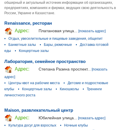
обширный и актуальный источник информации об организациях,
предприятиях, компаниях и фирмах, ведущих свою деятельность в
России, Украине и Казахстане.
Renaissance, ресторан
Адрес:
Платановая улица...
[показать адрес]
•
Отдых, увеселительные и пищевые заведения, общепит
•
Банкетные залы
•
Бары, рюмочные
•
Доставка готовой
еды
•
Концертные залы
Лаборатория, семейное пространство
Адрес:
Степана Разина проспект...
[показать
адрес]
•
Центры квот на рабочие места
•
Детские и подростковые
клубы
•
Концертные залы
•
Киношколы
•
Тренинги
личностного роста
Maison, развлекательный центр
Адрес:
Юбилейная улица...
[показать адрес]
•
Культура досуг для взрослых
•
Ночные клубы