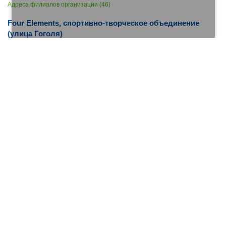
Адреса филиалов организации (46)
Four Elements, спортивно-творческое объединение
(улица Гоголя)
Адрес:
улица Гоголя...
[показать адрес]
•
Детские и подростковые клубы
•
Спортивные секции
•
Школы танцев
•
Курсы танцев
Юрматы, борцовский клуб (Волочаевская улица)
Адрес:
Волочаевская улица...
[показать адрес]
•
Спортивные секции
Lucky Dew, студия растяжки и фитнеса (улица
Нагуманова)
Адрес:
улица Нагуманова...
[показать адрес]
•
Велнес
•
Спортивные секции
•
Фитнес-клубы
•
Центры
йоги
•
Лечебная физкультура
Федерация Футбола Атлантис, детский
футбольный клуб (Заводская улица)
Адрес:
Заводская улица...
[показать адрес]