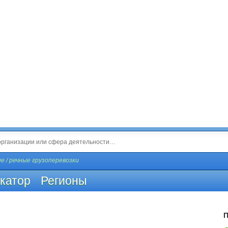
е / речные грузоперевозки
катор
Регионы
П