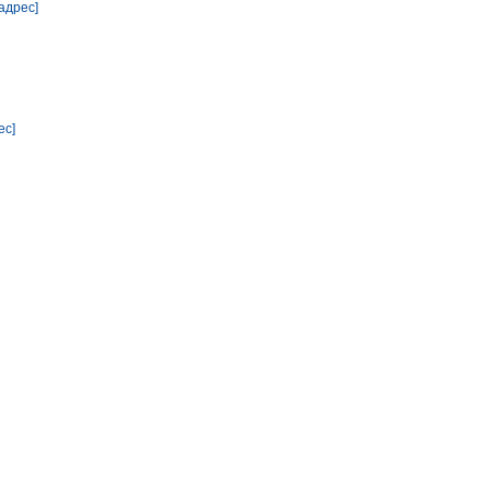
адрес]
ес]