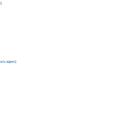
с]
зать адрес]