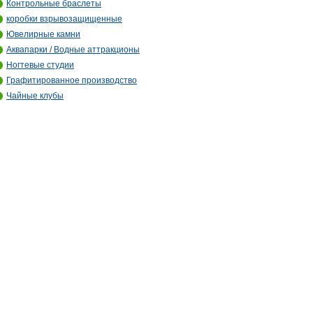
Контрольные браслеты
коробки взрывозащищенные
Ювелирные камни
Аквапарки / Водные аттракционы
Ногтевые студии
Графитированное производство
Чайные клубы