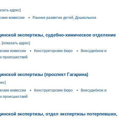
азать адрес]
ские комиссии
•
Раннее развитие детей, Дошкольное
инской экспертизы, судебно-химическое отделение
.
[показать адрес]
еские комиссии
•
Конструкторские бюро
•
Внесудебное и
х происшествий
нской экспертизы (проспект Гагарина)
рес]
еские комиссии
•
Конструкторские бюро
•
Внесудебное и
х происшествий
инской экспертизы, отдел экспертизы потерпевших,