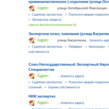
криминалистическое ) отделение (улица Ок
Адрес:
улица Октябрьской Революции..
•
Судебная экспертиза
•
Психолого-медико-педагогич
•
Экспертиза лекарств
Адреса филиалов организации (6)
Экспертиза плюс, компания (улица Багратио
Адрес:
улица Багратиона...
[показать адр
•
Судебная экспертиза
•
Пейджинг
•
Кинопрокат
собственности
Союз Негосударственный Экспертный Науч
Специалистов
Адрес:
...
[показать адрес]
•
Судебная экспертиза
•
Психолого-медико-педагогич
строений
•
Оценка собственности
НИИ экспертиз
Адрес:
...
[показать адрес]