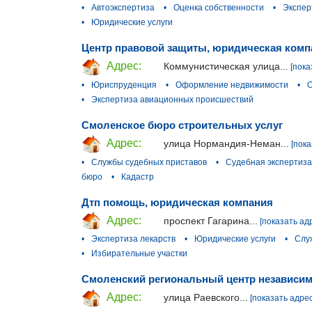
•
Автоэкспертиза
•
Оценка собственности
•
Экспер
•
Юридические услуги
Центр правовой защиты, юридическая комп
Адрес:
Коммунистическая улица...
[пока
•
Юриспруденция
•
Оформление недвижимости
•
О
•
Экспертиза авиационных происшествий
Смоленское бюро строительных услуг
Адрес:
улица Нормандия-Неман...
[пока
•
Службы судебных приставов
•
Судебная экспертиза
бюро
•
Кадастр
Дтп помощь, юридическая компания
Адрес:
проспект Гагарина...
[показать ад
•
Экспертиза лекарств
•
Юридические услуги
•
Слу
•
Избирательные участки
Смоленский региональный центр независим
Адрес:
улица Раевского...
[показать адрес