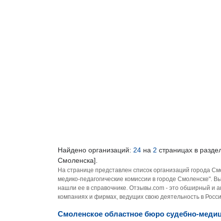
Найдено организаций:
24
на
2
страницах в разде
Смоленска].
На странице представлен список организаций города См
медико-педагогические комиссии в городе Смоленске". 
нашли ее в справочнике. Отзывы.com - это обширный и 
компаниях и фирмах, ведущих свою деятельность в Росси
Смоленское областное бюро судебно-медици