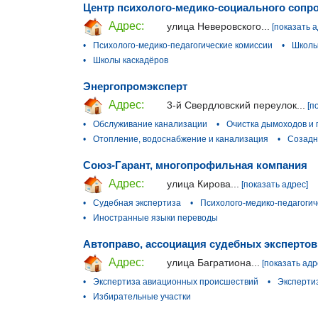
Центр психолого-медико-социального сопр
Адрес:
улица Неверовского...
[показать а
•
Психолого-медико-педагогические комиссии
•
Школы
•
Школы каскадёров
Энергопромэксперт
Адрес:
3-й Свердловский переулок...
[п
•
Обслуживание канализации
•
Очистка дымоходов и 
•
Отопление, водоснабжение и канализация
•
Созадн
Союз-Гарант, многопрофильная компания
Адрес:
улица Кирова...
[показать адрес]
•
Судебная экспертиза
•
Психолого-медико-педагогич
•
Иностранные языки переводы
Автоправо, ассоциация судебных экспертов
Адрес:
улица Багратиона...
[показать адр
•
Экспертиза авиационных происшествий
•
Эксперти
•
Избирательные участки