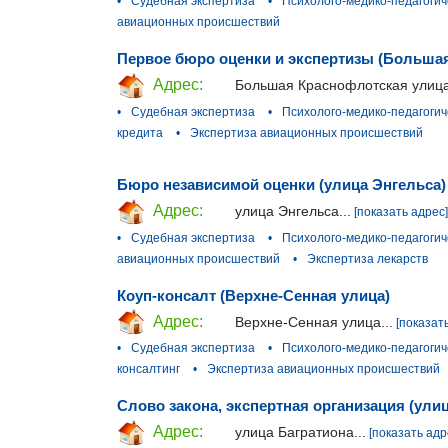
•
Судебная экспертиза
•
Психолого-медико-педагогич
авиационных происшествий
Первое бюро оценки и экспертизы (Больша
Адрес:
Большая Краснофлотская улица
•
Судебная экспертиза
•
Психолого-медико-педагогич
кредита
•
Экспертиза авиационных происшествий
Бюро независимой оценки (улица Энгельса)
Адрес:
улица Энгельса...
[показать адрес]
•
Судебная экспертиза
•
Психолого-медико-педагогич
авиационных происшествий
•
Экспертиза лекарств
Коуп-консалт (Верхне-Сенная улица)
Адрес:
Верхне-Сенная улица...
[показат
•
Судебная экспертиза
•
Психолого-медико-педагогич
консалтинг
•
Экспертиза авиационных происшествий
Слово закона, экспертная организация (ули
Адрес:
улица Багратиона...
[показать адр