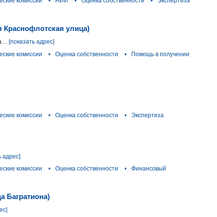
еские комиссии
•
НИИ
•
Оценка собственности
•
Экспертиза
я Краснофлотская улица)
...
[показать адрес]
еские комиссии
•
Оценка собственности
•
Помощь в получении
еские комиссии
•
Оценка собственности
•
Экспертиза
ь адрес]
еские комиссии
•
Оценка собственности
•
Финансовый
ца Багратиона)
ес]