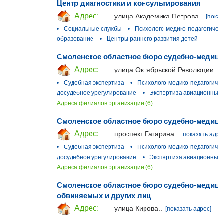
Центр диагностики и консультирования
Адрес:
улица Академика Петрова...
[пок
•
Социальные службы
•
Психолого-медико-педагогиче
образование
•
Центры раннего развития детей
Смоленское областное бюро судебно-медиц
Адрес:
улица Октябрьской Революции..
•
Судебная экспертиза
•
Психолого-медико-педагогич
досудебное урегулирование
•
Экспертиза авиационны
Адреса филиалов организации (6)
Смоленское областное бюро судебно-медици
Адрес:
проспект Гагарина...
[показать ад
•
Судебная экспертиза
•
Психолого-медико-педагогич
досудебное урегулирование
•
Экспертиза авиационны
Адреса филиалов организации (6)
Смоленское областное бюро судебно-медиц
обвиняемых и других лиц
Адрес:
улица Кирова...
[показать адрес]