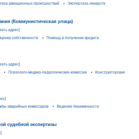
тиза авиационных происшествий
•
Экспертиза лекарств
ания (Коммунистическая улица)
зать адрес]
ценка собственности
•
Помощь в получении кредита
зать адрес]
•
Психолого-медико-педагогические комиссии
•
Конструкторские
рес]
жбы аварийных комиссаров
•
Ведение беременности
ой судебной экспертизы
]