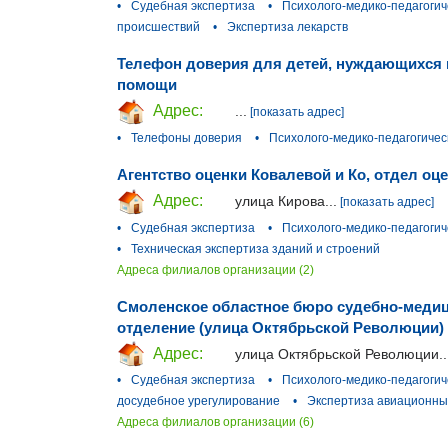
•
Судебная экспертиза
•
Психолого-медико-педагогич
происшествий
•
Экспертиза лекарств
Телефон доверия для детей, нуждающихся 
помощи
Адрес:
...
[показать адрес]
•
Телефоны доверия
•
Психолого-медико-педагогичес
Агентство оценки Ковалевой и Ко, отдел оц
Адрес:
улица Кирова...
[показать адрес]
•
Судебная экспертиза
•
Психолого-медико-педагогич
•
Техническая экспертиза зданий и строений
Адреса филиалов организации (2)
Смоленское областное бюро судебно-медиц
отделение (улица Октябрьской Революции)
Адрес:
улица Октябрьской Революции..
•
Судебная экспертиза
•
Психолого-медико-педагогич
досудебное урегулирование
•
Экспертиза авиационны
Адреса филиалов организации (6)