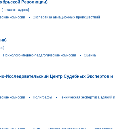
тябрьской Революции)
.
[показать адрес]
еские комиссии
•
Экспертиза авиационных происшествий
на)
ес]
•
Психолого-медико-педагогические комиссии
•
Оценка
но-Исследовательский Центр Судебных Экспертов и
еские комиссии
•
Полиграфы
•
Техническая экспертиза зданий и