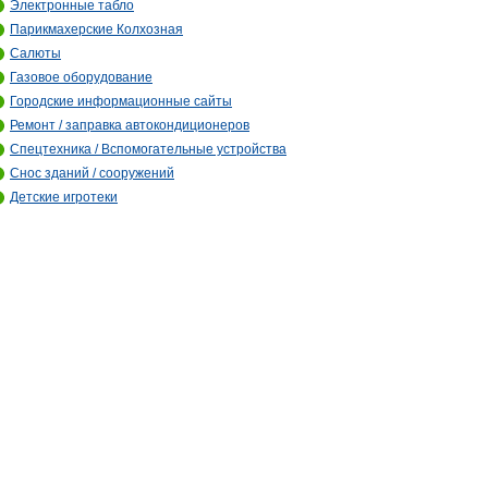
Электронные табло
Парикмахерские Колхозная
Салюты
Газовое оборудование
Городские информационные сайты
Ремонт / заправка автокондиционеров
Спецтехника / Вспомогательные устройства
Снос зданий / сооружений
Детские игротеки