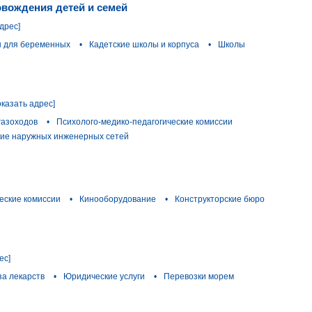
овождения детей и семей
дрес]
 для беременных
•
Кадетские школы и корпуса
•
Школы
оказать адрес]
газоходов
•
Психолого-медико-педагогические комиссии
ие наружных инженерных сетей
еские комиссии
•
Кинооборудование
•
Конструкторские бюро
ес]
за лекарств
•
Юридические услуги
•
Перевозки морем