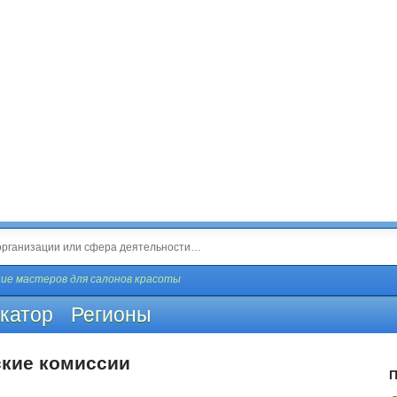
ие мастеров для салонов красоты
катор
Регионы
ские комиссии
П