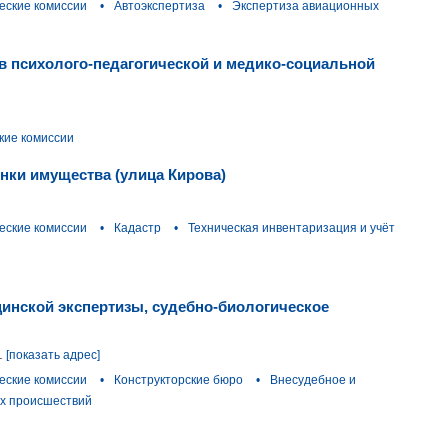
еские комиссии
•
Автоэкспертиза
•
Экспертиза авиационных
в психолого-педагогической и медико-социальной
кие комиссии
енки имущества (улица Кирова)
еские комиссии
•
Кадастр
•
Техническая инвентаризация и учёт
инской экспертизы, судебно-биологическое
.
[показать адрес]
еские комиссии
•
Конструкторские бюро
•
Внесудебное и
х происшествий