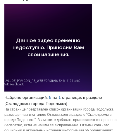
Найдено организаций:
5
на
1
страницах в разделе
[Скалодромы города Подольска].
На странице представлен список организаций города Подольска,
размещенных в каталоге Отзывы.com в разделе "Скалодромы в
городе Подольске". Вы можете добавить организацию совершенно
бесплатно, если не нашли ее в справочнике. Отзывы.com - это
обширный и актуальный источник информации об организациях,