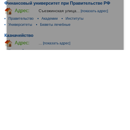
Финансовый университет при Правительстве РФ
Адрес:
Съезжинская улица...
[показать адрес]
•
Правительство
•
Академии
•
Институты
•
Университеты
•
Бюветы лечебные
Казначейство
Адрес:
...
[показать адрес]
•
Казначейства
Управление Федерального казначейства по
Московской области, отдел №15 (улица
Циолковского)
Адрес:
улица Циолковского...
[показать адрес]
•
Федеральные казначейства
•
Казначейства
Адреса филиалов организации (16)
Управление Федерального Казначейства по Ямало-
Ненецкому автономному округу (улица Республики)
Адрес:
улица Республики...
[показать адрес]
•
Федеральные казначейства
•
Казначейства