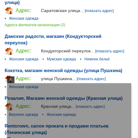
улица)
Адрес:
Саратовская улица...
[показать адрес]
•
Женская одежда
Адреса филиалов организации (2)
Дамские радости, магазин (Кондукторский
переулок)
Адрес:
Кондукторский переулок...
[показать адрес]
•
Женская одежда
•
Мужская одежда
•
Нижнее бельё
Кокетка, магазин женской одежды (улица Пушкина)
Адрес:
улица Пушкина...
[показать адрес]
X
•
Женская одежда
Розалия, Магазин женской одежды (Красная улица)
Адрес:
Красная улица...
[показать адрес]
•
Верхняя одежда
•
Женская одежда
Rentcrown, салон проката и продажи платьев
(Ленинская улица)