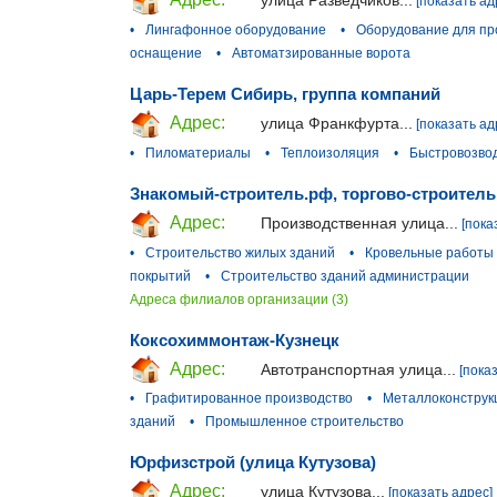
улица Разведчиков...
[показать ад
•
Лингафонное оборудование
•
Оборудование для пр
оснащение
•
Автоматзированные ворота
Царь-Терем Сибирь, группа компаний
Адрес:
улица Франкфурта...
[показать ад
•
Пиломатериалы
•
Теплоизоляция
•
Быстровозво
Знакомый-строитель.рф, торгово-строител
Адрес:
Производственная улица...
[пока
•
Строительство жилых зданий
•
Кровельные работы
покрытий
•
Строительство зданий администрации
Адреса филиалов организации (3)
Коксохиммонтаж-Кузнецк
Адрес:
Автотранспортная улица...
[пока
•
Графитированное производство
•
Металлоконструк
зданий
•
Промышленное строительство
Юрфизстрой (улица Кутузова)
Адрес:
улица Кутузова...
[показать адрес]