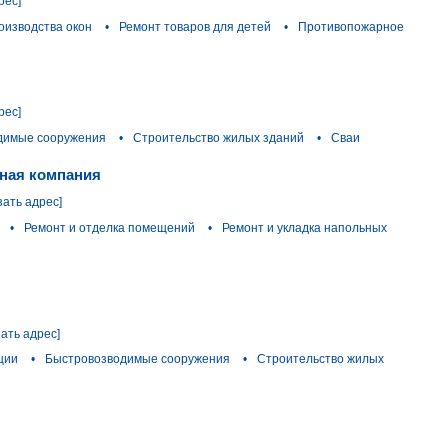
рес]
оизводства окон
•
Ремонт товаров для детей
•
Противопожарное
рес]
димые сооружения
•
Строительство жилых зданий
•
Сваи
ьная компания
зать адрес]
•
Ремонт и отделка помещений
•
Ремонт и укладка напольных
зать адрес]
ции
•
Быстровозводимые сооружения
•
Строительство жилых