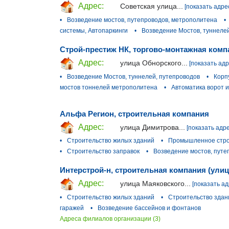
Адрес:
Советская улица...
[показать адре
•
Возведение мостов, путепроводов, метрополитена
•
системы, Автопаркинги
•
Возведение Мостов, туннеле
Строй-престиж НК, торгово-монтажная комп
Адрес:
улица Обнорского...
[показать адр
•
Возведение Мостов, туннелей, путепроводов
•
Корп
мостов тоннелей метрополитена
•
Автоматика ворот 
Альфа Регион, строительная компания
Адрес:
улица Димитрова...
[показать адре
•
Строительство жилых зданий
•
Промышленное стро
•
Строительство заправок
•
Возведение мостов, путе
Интерстрой-н, строительная компания (улиц
Адрес:
улица Маяковского...
[показать ад
•
Строительство жилых зданий
•
Строительство здан
гаражей
•
Возведение бассейнов и фонтанов
Адреса филиалов организации (3)