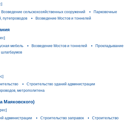
с]
Возведение сельскохозяйственных сооружений
•
Парковочные
й, путепроводов
•
Возведение Мостов и тоннелей
ания
ес]
усная мебель
•
Возведение Мостов и тоннелей
•
Прокладывание
и шлагбаумов
с]
ительство
•
Строительство зданий администрации
проводов, метрополитена
а Маяковского)
рес]
ий администрации
•
Строительство заправок
•
Строительство