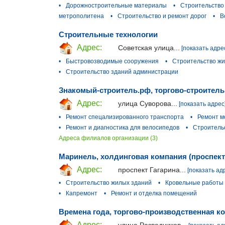
•
Дорожностроительные материалы
•
Строительство
метрополитена
•
Строительство и ремонт дорог
•
В
Строительные технологии
Адрес:
Советская улица...
[показать адре
•
Быстровозводимые сооружения
•
Строительство ж
•
Строительство зданий администрации
Знакомый-строитель.рф, торгово-строитель
Адрес:
улица Суворова...
[показать адрес
•
Ремонт спецализированного транспорта
•
Ремонт м
•
Ремонт и диагностика для велосипедов
•
Строитель
Адреса филиалов организации (3)
Маринель, холдинговая компания (проспект
Адрес:
проспект Гагарина...
[показать ад
•
Строительство жилых зданий
•
Кровельные работы
•
Капремонт
•
Ремонт и отделка помещений
Времена года, торгово-производственная к
Адрес: