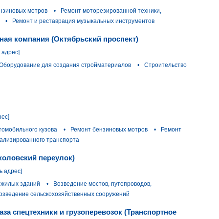
нзиновых мотров
•
Ремонт моторезированной техники,
•
Ремонт и реставрация музыкальных инструментов
ная компания (Октябрьский проспект)
 адрес]
Оборудование для создания стройматериалов
•
Строительство
рес]
томобильного кузова
•
Ремонт бензиновых мотров
•
Ремонт
ализированного транспорта
коловский переулок)
ь адрес]
 жилых зданий
•
Возведение мостов, путепроводов,
озведение сельскохозяйственных сооружений
аза спецтехники и грузоперевозок (Транспортное