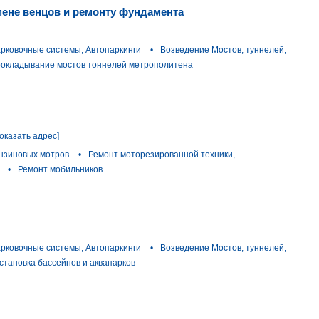
мене венцов и ремонту фундамента
рковочные системы, Автопаркинги
•
Возведение Мостов, туннелей,
окладывание мостов тоннелей метрополитена
показать адрес]
нзиновых мотров
•
Ремонт моторезированной техники,
•
Ремонт мобильников
рковочные системы, Автопаркинги
•
Возведение Мостов, туннелей,
становка бассейнов и аквапарков