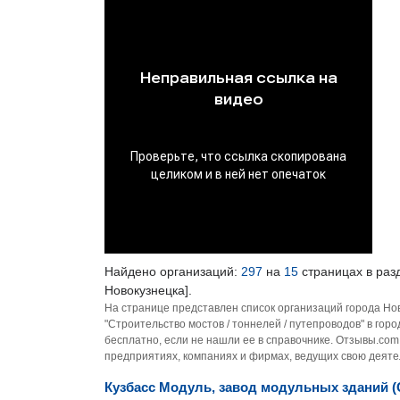
Найдено организаций:
297
на
15
страницах в разд
Новокузнецка].
На странице представлен список организаций города Но
"Строительство мостов / тоннелей / путепроводов" в го
бесплатно, если не нашли ее в справочнике. Отзывы.com
предприятиях, компаниях и фирмах, ведущих свою деятел
Кузбасс Модуль, завод модульных зданий (