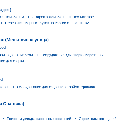
 адрес]
ым автомобилям
•
Отогрев автомобиля
•
Техническое
•
Перевозка сборных грузов по России от ТЭС НЕВА
ск (Мельничная улица)
рес]
роизводства мебели
•
Оборудование для энергосбережения
ие для сварки
с]
иалов
•
Оборудование для создания стройматериалов
а Спартака)
]
•
Ремонт и укладка напольных покрытий
•
Строительство зданий