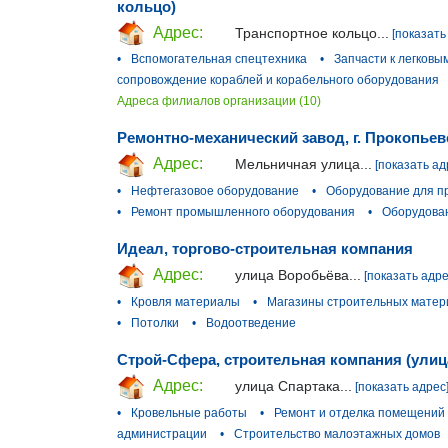
кольцо)
Адрес:
Транспортное кольцо...
[показать
•
Вспомогательная спецтехника
•
Запчасти к легков
сопровождение кораблей и корабельного оборудования
Адреса филиалов организации (10)
Ремонтно-механический завод, г. Прокопьев
Адрес:
Мельничная улица...
[показать ад
•
Нефтегазовое оборудование
•
Оборудование для п
•
Ремонт промышленного оборудования
•
Оборудован
Идеал, торгово-строительная компания
Адрес:
улица Воробьёва...
[показать адре
•
Кровля материалы
•
Магазины строительных матер
•
Потолки
•
Водоотведение
Строй-Сфера, строительная компания (улиц
Адрес:
улица Спартака...
[показать адрес
•
Кровельные работы
•
Ремонт и отделка помещений
администрации
•
Строительство малоэтажных домов