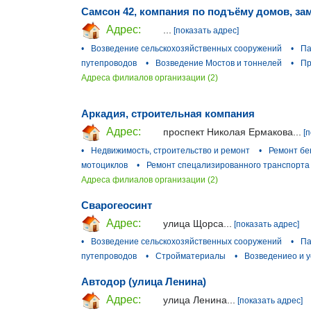
Самсон 42, компания по подъёму домов, за
Адрес:
...
[показать адрес]
•
Возведение сельскохозяйственных сооружений
•
Па
путепроводов
•
Возведение Мостов и тоннелей
•
Пр
Адреса филиалов организации (2)
Аркадия, строительная компания
Адрес:
проспект Николая Ермакова...
[
•
Недвижимость, строительство и ремонт
•
Ремонт бе
мотоциклов
•
Ремонт спецализированного транспорта
Адреса филиалов организации (2)
Сварогеосинт
Адрес:
улица Щорса...
[показать адрес]
•
Возведение сельскохозяйственных сооружений
•
Па
путепроводов
•
Стройматериалы
•
Возведениео и у
Автодор (улица Ленина)
Адрес:
улица Ленина...
[показать адрес]