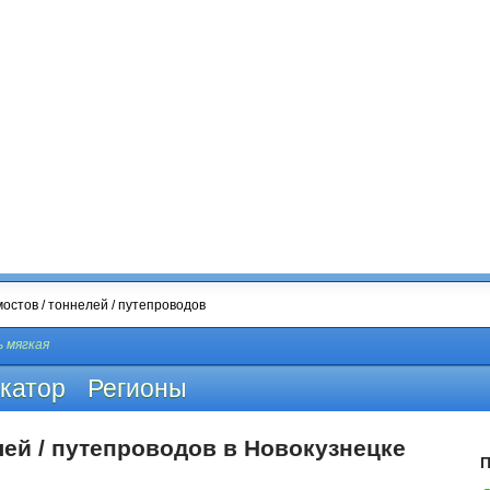
 мягкая
катор
Регионы
лей / путепроводов в Новокузнецке
П