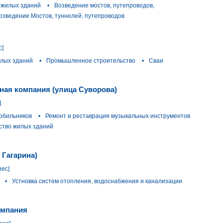
 жилых зданий
•
Возведение мостов, путепроводов,
озведение Мостов, туннелей, путепроводов
с]
илых зданий
•
Промышленное строительство
•
Сваи
ная компания (улица Суворова)
]
обильников
•
Ремонт и реставрация музыкальных инструментов
ство жилых зданий
 Гагарина)
рес]
•
Устновка систем отопления, водоснабжения и канализации
омпания