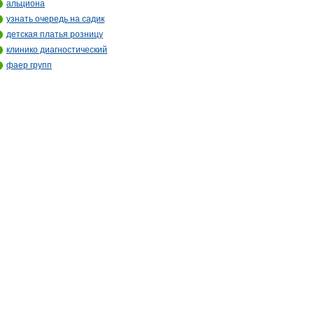
альциона
узнать очередь на садик
детская платья розницу
клинико диагностический
фаер групп