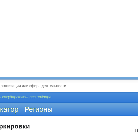
 государственного надзора
катор
Регионы
ркировки
П