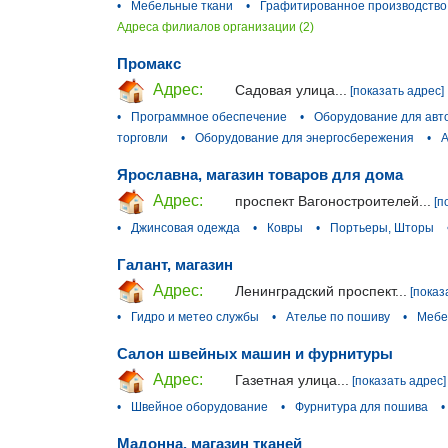
•
Мебельные ткани
•
Графитированное производство
Адреса филиалов организации (2)
Промакс
Адрес:
Садовая улица...
[показать адрес]
•
Программное обеспечение
•
Оборудование для ав
торговли
•
Оборудование для энергосбережения
•
А
Ярославна, магазин товаров для дома
Адрес:
проспект Вагоностроителей...
[п
•
Джинсовая одежда
•
Ковры
•
Портьеры, Шторы
Галант, магазин
Адрес:
Ленинградский проспект...
[показ
•
Гидро и метео службы
•
Ателье по пошиву
•
Мебе
Салон швейных машин и фурнитуры
Адрес:
Газетная улица...
[показать адрес]
•
Швейное оборудование
•
Фурнитура для пошива
•
Мадонна, магазин тканей