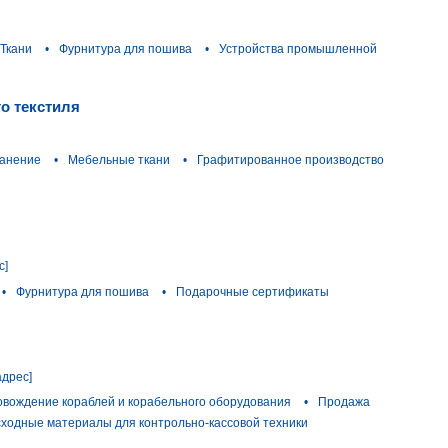
Ткани
•
Фурнитура для пошива
•
Устройства промышленной
го текстиля
ранение
•
Мебельные ткани
•
Графитированное производство
с]
•
Фурнитура для пошива
•
Подарочные сертификаты
адрес]
овождение кораблей и корабельного оборудования
•
Продажа
ходные материалы для контрольно-кассовой техники