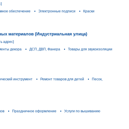
с]
мное обеспечение
•
Электронные подписи
•
Краски
ных материалов (Индустриальная улица)
ть адрес]
менты декора
•
ДСП, ДВП, Фанера
•
Товары для звукоизоляции
ический инструмент
•
Ремонт товаров для детей
•
Песок,
ков
•
Праздничное оформление
•
Услуги по вышиванию