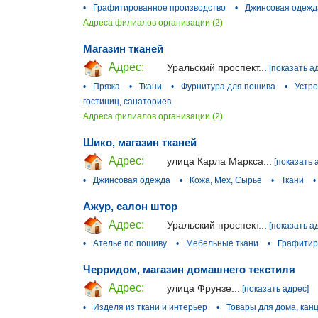
•
Графитированное производство
•
Джинсовая одежд
Адреса филиалов организации (2)
Магазин тканей
Адрес:
Уральский проспект...
[показать а
•
Пряжа
•
Ткани
•
Фурнитура для пошива
•
Устр
гостиниц, санаториев
Адреса филиалов организации (2)
Шико, магазин тканей
Адрес:
улица Карла Маркса...
[показать 
•
Джинсовая одежда
•
Кожа, Мех, Сырьё
•
Ткани
•
Ажур, салон штор
Адрес:
Уральский проспект...
[показать а
•
Ателье по пошиву
•
Мебельные ткани
•
Графитир
Черридом, магазин домашнего текстиля
Адрес:
улица Фрунзе...
[показать адрес]
•
Изделя из ткани и интерьер
•
Товары для дома, кан