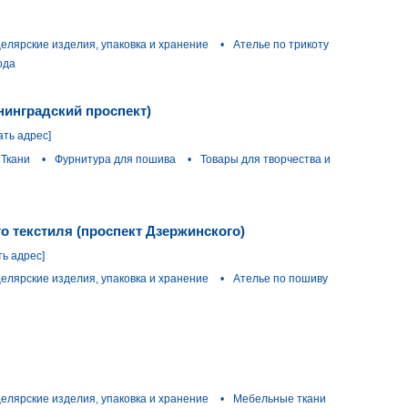
целярские изделия, упаковка и хранение
•
Ателье по трикоту
ода
нинградский проспект)
ать адрес]
Ткани
•
Фурнитура для пошива
•
Товары для творчества и
го текстиля (проспект Дзержинского)
ть адрес]
целярские изделия, упаковка и хранение
•
Ателье по пошиву
целярские изделия, упаковка и хранение
•
Мебельные ткани