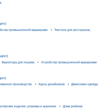
а
дрес]
ойства промышленной маркировки
•
Текстиль для ресторанов,
адрес]
Фурнитура для пошива
•
Устройства промышленной маркировки
дрес]
ованное производство
•
Курсы дизайнеров
•
Джинсовая одежда
целярские изделия, упаковка и хранение
•
Дома ребёнка