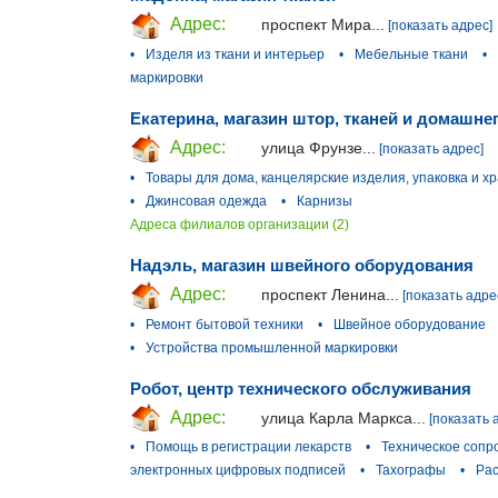
Адрес:
проспект Мира...
[показать адрес]
•
Изделя из ткани и интерьер
•
Мебельные ткани
•
маркировки
Екатерина, магазин штор, тканей и домашне
Адрес:
улица Фрунзе...
[показать адрес]
•
Товары для дома, канцелярские изделия, упаковка и х
•
Джинсовая одежда
•
Карнизы
Адреса филиалов организации (2)
Надэль, магазин швейного оборудования
Адрес:
проспект Ленина...
[показать адре
•
Ремонт бытовой техники
•
Швейное оборудование
•
Устройства промышленной маркировки
Робот, центр технического обслуживания
Адрес:
улица Карла Маркса...
[показать 
•
Помощь в регистрации лекарств
•
Техническое сопр
электронных цифровых подписей
•
Тахографы
•
Рас