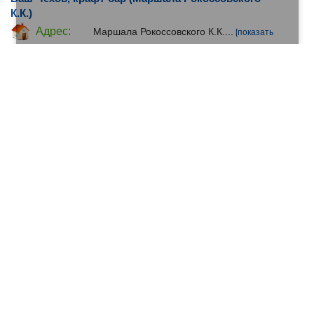
К.К.)
Адрес:
Маршала Рокоссовского К.К....
[показать
адрес]
•
Бары, рюмочные
•
Алкоголь
•
Безалкогольные напитки
•
Продажа разливного пива
•
Снэки
Адреса филиалов организации (7)
Бавария, кафе-бар (улица Политбойцов)
Адрес:
улица Политбойцов...
[показать адрес]
•
Бары, рюмочные
•
Кафе
•
Рестораны
•
Ресторанный
консалтинг
Бар, г. Нижний Новгород (Комсомольская улица)
Адрес:
Комсомольская улица...
[показать адрес]
•
Бары, рюмочные
•
Рюмочные
Нижний, бар (Октябрьская улица)
Адрес:
Октябрьская улица...
[показать адрес]
•
Бары, рюмочные