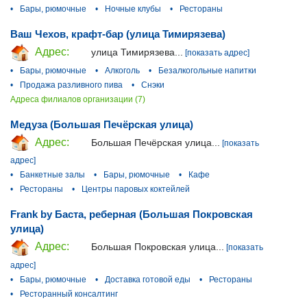
•
Бары, рюмочные
•
Ночные клубы
•
Рестораны
Ваш Чехов, крафт-бар (улица Тимирязева)
Адрес:
улица Тимирязева...
[показать адрес]
•
Бары, рюмочные
•
Алкоголь
•
Безалкогольные напитки
•
Продажа разливного пива
•
Снэки
Адреса филиалов организации (7)
Медуза (Большая Печёрская улица)
Адрес:
Большая Печёрская улица...
[показать
адрес]
•
Банкетные залы
•
Бары, рюмочные
•
Кафе
•
Рестораны
•
Центры паровых коктейлей
Frank by Баста, реберная (Большая Покровская
улица)
Адрес:
Большая Покровская улица...
[показать
адрес]
•
Бары, рюмочные
•
Доставка готовой еды
•
Рестораны
•
Ресторанный консалтинг