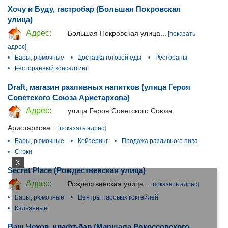
Хочу и Буду, гастробар (Большая Покровская
улица)
Адрес:
Большая Покровская улица...
[показать
адрес]
•
Бары, рюмочные
•
Доставка готовой еды
•
Рестораны
•
Ресторанный консалтинг
Draft, магазин разливных напитков (улица Героя
Советского Союза Аристархова)
Адрес:
улица Героя Советского Союза
Аристархова...
[показать адрес]
•
Бары, рюмочные
•
Кейтеринг
•
Продажа разливного пива
•
Снэки
X
Secret Place (Рождественская улица)
Адрес:
Рождественская улица...
[показать адрес]
•
Бары, рюмочные
•
Центры паровых коктейлей
•
Кальянные
Ваш Чехов, крафт-бар (Маршала Рокоссовского