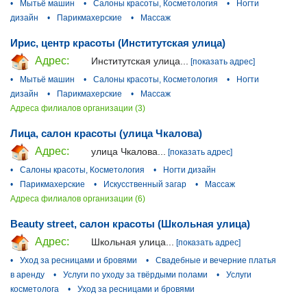
•
Мытьё машин
•
Салоны красоты, Косметология
•
Ногти
дизайн
•
Парикмахерские
•
Массаж
Ирис, центр красоты (Институтская улица)
Адрес:
Институтская улица...
[показать адрес]
•
Мытьё машин
•
Салоны красоты, Косметология
•
Ногти
дизайн
•
Парикмахерские
•
Массаж
Адреса филиалов организации (3)
Лица, салон красоты (улица Чкалова)
Адрес:
улица Чкалова...
[показать адрес]
•
Салоны красоты, Косметология
•
Ногти дизайн
•
Парикмахерские
•
Искусственный загар
•
Массаж
Адреса филиалов организации (6)
Beauty street, салон красоты (Школьная улица)
Адрес:
Школьная улица...
[показать адрес]
•
Уход за ресницами и бровями
•
Свадебные и вечерние платья
в аренду
•
Услуги по уходу за твёрдыми полами
•
Услуги
косметолога
•
Уход за ресницами и бровями