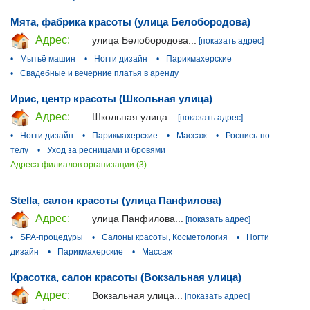
Мята, фабрика красоты (улица Белобородова)
Адрес:
улица Белобородова...
[показать адрес]
•
Мытьё машин
•
Ногти дизайн
•
Парикмахерские
•
Свадебные и вечерние платья в аренду
Ирис, центр красоты (Школьная улица)
Адрес:
Школьная улица...
[показать адрес]
•
Ногти дизайн
•
Парикмахерские
•
Массаж
•
Роспись-по-
телу
•
Уход за ресницами и бровями
Адреса филиалов организации (3)
Stella, салон красоты (улица Панфилова)
Адрес:
улица Панфилова...
[показать адрес]
•
SPA-процедуры
•
Салоны красоты, Косметология
•
Ногти
дизайн
•
Парикмахерские
•
Массаж
Красотка, салон красоты (Вокзальная улица)
Адрес:
Вокзальная улица...
[показать адрес]