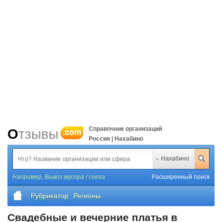
Справочник организаций
Отзывы
.com
Россия | Нахабино
Нахабино
Например,
Вывоз мусора / снега
Расширенный поиск
Рубрикатор
Регионы
Свадебные и вечерние платья в