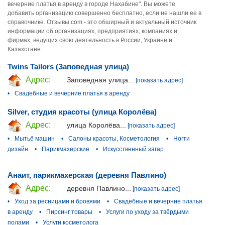
вечерние платья в аренду в городе Нахабине". Вы можете
добавить организацию совершенно бесплатно, если не нашли ее в
справочнике. Отзывы.com - это обширный и актуальный источник
информации об организациях, предприятиях, компаниях и
фирмах, ведущих свою деятельность в России, Украине и
Казахстане.
Twins Tailors (Заповедная улица)
Адрес:
Заповедная улица...
[показать адрес]
•
Свадебные и вечерние платья в аренду
Silver, студия красоты (улица Королёва)
Адрес:
улица Королёва...
[показать адрес]
•
Мытьё машин
•
Салоны красоты, Косметология
•
Ногти
дизайн
•
Парикмахерские
•
Искусственный загар
Анаит, парикмахерская (деревня Павлино)
Адрес:
деревня Павлино...
[показать адрес]
•
Уход за ресницами и бровями
•
Свадебные и вечерние платья
в аренду
•
Пирсинг товары
•
Услуги по уходу за твёрдыми
полами
•
Услуги косметолога