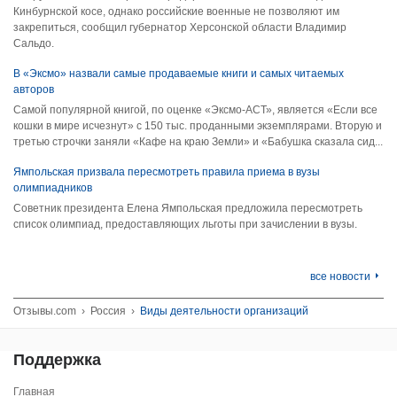
Кинбурнской косе, однако российские военные не позволяют им
закрепиться, сообщил губернатор Херсонской области Владимир
Сальдо.
В «Эксмо» назвали самые продаваемые книги и самых читаемых
авторов
Самой популярной книгой, по оценке «Эксмо-АСТ», является «Если все
кошки в мире исчезнут» с 150 тыс. проданными экземплярами. Вторую и
третью строчки заняли «Кафе на краю Земли» и «Бабушка сказала сид...
Ямпольская призвала пересмотреть правила приема в вузы
олимпиадников
Советник президента Елена Ямпольская предложила пересмотреть
список олимпиад, предоставляющих льготы при зачислении в вузы.
все новости
Отзывы.com
›
Россия
›
Виды деятельности организаций
Поддержка
Главная