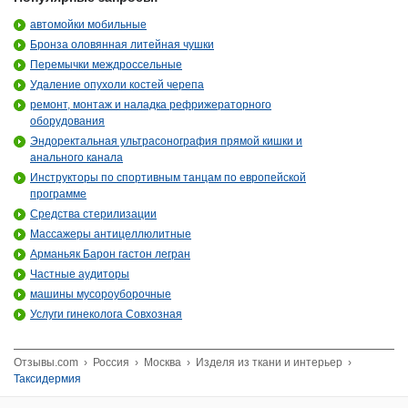
автомойки мобильные
Бронза оловянная литейная чушки
Перемычки междроссельные
Удаление опухоли костей черепа
ремонт, монтаж и наладка рефрижераторного
оборудования
Эндоректальная ультрасонография прямой кишки и
анального канала
Инструкторы по спортивным танцам по европейской
программе
Средства стерилизации
Массажеры антицеллюлитные
Арманьяк Барон гастон легран
Частные аудиторы
машины мусороуборочные
Услуги гинеколога Совхозная
Отзывы.com
›
Россия
›
Москва
›
Изделя из ткани и интерьер
›
Таксидермия