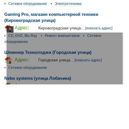
•
Сетевое оборудование
•
Электротехника
Gaming Pro, магазин компьютерной техники
(Кировоградская улица)
Адрес:
Кировоградская улица...
[показать адрес]
X
•
CD, DVD, Blu-Ray
•
Ремонт компьютеров
•
Сетевое
оборудование
Шпиннер Технолоджи (Городская улица)
Адрес:
Городская улица...
[показать адрес]
•
Сетевое оборудование
Nebo systems (улица Лобачика)
Адрес:
улица Лобачика...
[показать адрес]
•
Коммутационное оборудование
•
Сетевое оборудование
Тайле Рус (Алтуфьевское шоссе)
Адрес:
Алтуфьевское шоссе...
[показать адрес]
•
Коммутационное оборудование
•
Сетевое оборудование
•
Измерительный инструмент
•
Технические кабели, Провода