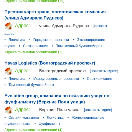
Адреса филиалов организации (19)
Престиж карго транс, логистическая компания
(улица Адмирала Руднева)
Адрес:
улица Адмирала Руднева...
[показать
адрес]
•
Логистика
•
Городские перевозки
•
Экспедирование
грузов
•
Сертификация
•
Таможенный бумагооборот
Адреса филиалов организации (2)
Havas Logistics (Волгоградский проспект)
Адрес:
Волгоградский проспект...
[показать адрес]
•
Логистика
•
Междугородные перевозки
•
Сертификация
•
Таможенный бумагооборот
Evolution group, компания по оказанию услуг по
фулфилменту (Верхние Поля улица)
Адрес:
Верхние Поля улица...
[показать адрес]
•
Онлайн-магазины
•
Логистика
•
Железнодорожные
грузоперевозки
•
Фулфилмент
Адреса филиалов организации (4)