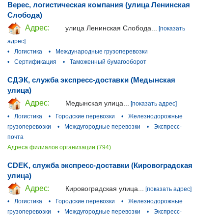
Верес, логистическая компания (улица Ленинская
Слобода)
Адрес:
улица Ленинская Слобода...
[показать
адрес]
•
Логистика
•
Международные грузоперевозки
•
Сертификация
•
Таможенный бумагооборот
СДЭК, служба экспресс-доставки (Медынская
улица)
Адрес:
Медынская улица...
[показать адрес]
•
Логистика
•
Городские перевозки
•
Железнодорожные
грузоперевозки
•
Междугородные перевозки
•
Экспресс-
почта
Адреса филиалов организации (794)
CDEK, служба экспресс-доставки (Кировоградская
улица)
Адрес:
Кировоградская улица...
[показать адрес]
•
Логистика
•
Городские перевозки
•
Железнодорожные
грузоперевозки
•
Междугородные перевозки
•
Экспресс-