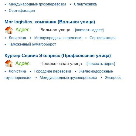
•
Международные грузоперевозки
•
Спецтехника
•
Сертификация
Mnr logistics, компания (Вольная улица)
Адрес:
Вольная улица...
[показать адрес]
•
Логистика
•
Междугородные перевозки
•
Сертификация
•
Таможенный бумагооборот
Курьер Сервис Экспресс (Профсоюзная улица)
Адрес:
Профсоюзная улица...
[показать адрес]
•
Логистика
•
Городские перевозки
•
Железнодорожные
грузоперевозки
•
Международные грузоперевозки
•
Экспресс-
почта
Адреса филиалов организации (20)
ЭкспрессГарант (15-я Парковая улица)
Адрес:
15-я Парковая улица...
[показать адрес]
•
Логистика
•
Городские перевозки
•
Международные
грузоперевозки
CDEK, служба экспресс-доставки (Пятницкое