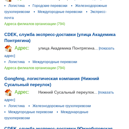
•
Логистика
•
Городские перевозки
•
Железнодорожные
грузоперевозки
•
Междугородные перевозки
•
Экспресс-
почта
Адреса филиалов организации (794)
CDEK, служба экспресс-доставки (улица Академика
Понтрягина)
Адрес:
улица Академика Понтрягина...
[показать
адрес]
•
Логистика
•
Междугородные перевозки
Адреса филиалов организации (794)
Gongfeng, логистическая компания (Нижний
Сусальный переулок)
Адрес:
Нижний Сусальный переулок...
[показать
адрес]
•
Логистика
•
Железнодорожные грузоперевозки
•
Междугородные перевозки
•
Международные
грузоперевозки
CDEK, служба экспресс-доставки (Южнобутовская