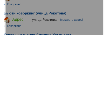
•
Коворкинг
Бьюти коворкинг (улица Рокотова)
Адрес:
улица Рокотова...
[показать адрес]
•
Коворкинг
Коворкинг (улица Дмитрия Ульянова)
Адрес:
улица Дмитрия Ульянова...
[показать
адрес]
•
Коворкинг
Vnbeauty (улица Лётчика Бабушкина)
Адрес:
улица Лётчика Бабушкина...
[показать
адрес]
•
Коворкинг
Venti24quatro, бюьти-коворкинг (2-я Пугачёвская
улица)
Адрес:
2-я Пугачёвская улица...
[показать адрес]
•
Коворкинг