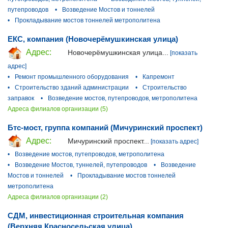
путепроводов
•
Возведение Мостов и тоннелей
•
Прокладывание мостов тоннелей метрополитена
ЕКС, компания (Новочерёмушкинская улица)
Адрес:
Новочерёмушкинская улица...
[показать
адрес]
•
Ремонт промышленного оборудования
•
Капремонт
•
Строительство зданий администрации
•
Строительство
заправок
•
Возведение мостов, путепроводов, метрополитена
Адреса филиалов организации (5)
Бтс-мост, группа компаний (Мичуринский проспект)
Адрес:
Мичуринский проспект...
[показать адрес]
•
Возведение мостов, путепроводов, метрополитена
•
Возведение Мостов, туннелей, путепроводов
•
Возведение
Мостов и тоннелей
•
Прокладывание мостов тоннелей
метрополитена
Адреса филиалов организации (2)
СДМ, инвестиционная строительная компания
(Верхняя Красносельская улица)