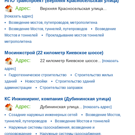
НПО Транспроект (Верхняя Красносельская улица)
Адрес:
Верхняя Красносельская улица...
[показать адрес]
•
Возведение мостов, путепроводов, метрополитена
•
Возведение Мостов, туннелей, путепроводов
•
Возведение
Мостов и тоннелей
•
Прокладывание мостов тоннелей
метрополитена
Мосинжстрой (22 километр Киевское шоссе)
Адрес:
22 километр Киевское шоссе...
[показать
адрес]
•
Гидротехническое строительство
•
Строительство жилых
зданий
•
Новостройки
•
Строительство зданий
администрации
•
Строительство заправок
КС Инжиниринг, компания (Дубининская улица)
Адрес:
Дубининская улица...
[показать адрес]
•
Созадние наружных инженерных сетей
•
Возведение Мостов,
туннелей, путепроводов
•
Возведение Мостов и тоннелей
•
Наружные системы газоснабжения, возведение и
сопровождение
•
Наружные системы газоснабжения,