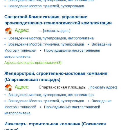
•
Возведение мостов, путепроводов, метрополитена
•
Возведение Мостов, туннелей, путепроводов
Спецстрой-Комплектация, управление
производственно-технологической комплектации
Адрес:
...
[показать адрес]
•
Возведение мостов, путепроводов, метрополитена
•
Возведение Мостов, туннелей, путепроводов
•
Возведение
Мостов и тоннелей
•
Прокладывание мостов тоннелей
метрополитена
Адреса филиалов организации (3)
Желдорстрой, строительно-мостовая компания
(Спартаковская площадь)
Адрес:
Спартаковская площадь...
[показать адрес]
•
Возведение мостов, путепроводов, метрополитена
•
Возведение Мостов, туннелей, путепроводов
•
Возведение
Мостов и тоннелей
•
Прокладывание мостов тоннелей
метрополитена
Инженеръ, строительная компания (Сосинская
улица)