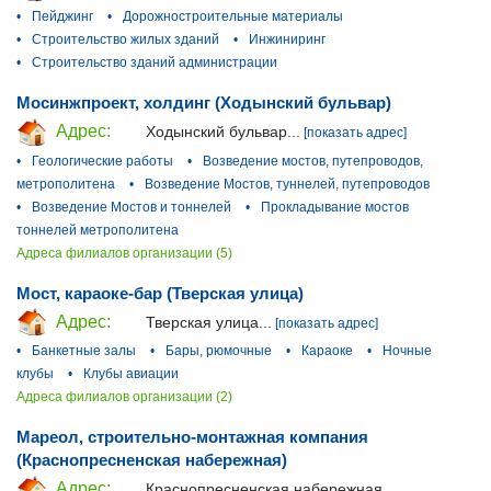
•
Пейджинг
•
Дорожностроительные материалы
•
Строительство жилых зданий
•
Инжиниринг
•
Строительство зданий администрации
Мосинжпроект, холдинг (Ходынский бульвар)
Адрес:
Ходынский бульвар...
[показать адрес]
•
Геологические работы
•
Возведение мостов, путепроводов,
метрополитена
•
Возведение Мостов, туннелей, путепроводов
•
Возведение Мостов и тоннелей
•
Прокладывание мостов
тоннелей метрополитена
Адреса филиалов организации (5)
Мост, караоке-бар (Тверская улица)
Адрес:
Тверская улица...
[показать адрес]
•
Банкетные залы
•
Бары, рюмочные
•
Караоке
•
Ночные
клубы
•
Клубы авиации
Адреса филиалов организации (2)
Мареол, строительно-монтажная компания
(Краснопресненская набережная)
Адрес:
Краснопресненская набережная...