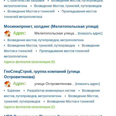
•
Строительство заправок
•
Возведение мостов, путепроводов,
метрополитена
•
Возведение Мостов, туннелей, путепроводов
•
Возведение Мостов и тоннелей
•
Прокладывание мостов
тоннелей метрополитена
Мосинжпроект, холдинг (Мелитопольская улица)
Адрес:
Мелитопольская улица...
[показать адрес]
•
Возведение мостов, путепроводов, метрополитена
•
Возведение Мостов, туннелей, путепроводов
•
Возведение
Мостов и тоннелей
•
Прокладывание мостов тоннелей
метрополитена
Адреса филиалов организации (5)
ГеоСпецСтрой, группа компаний (улица
Островитянова)
Адрес:
улица Островитянова...
[показать адрес]
•
Бурение
•
Разработка инженерных систем
•
Возведение
мостов, путепроводов, метрополитена
•
Возведение Мостов,
туннелей, путепроводов
•
Возведение Мостов и тоннелей
Адреса филиалов организации (2)