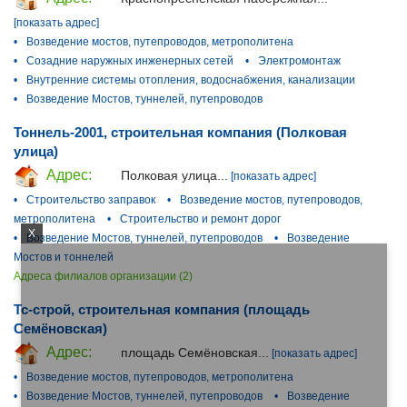
[показать адрес]
•
Возведение мостов, путепроводов, метрополитена
•
Созадние наружных инженерных сетей
•
Электромонтаж
•
Внутренние системы отопления, водоснабжения, канализации
•
Возведение Мостов, туннелей, путепроводов
Тоннель-2001, строительная компания (Полковая
улица)
Адрес:
Полковая улица...
[показать адрес]
•
Строительство заправок
•
Возведение мостов, путепроводов,
метрополитена
•
Строительство и ремонт дорог
X
•
Возведение Мостов, туннелей, путепроводов
•
Возведение
Мостов и тоннелей
Адреса филиалов организации (2)
Тс-строй, строительная компания (площадь
Семёновская)
Адрес:
площадь Семёновская...
[показать адрес]
•
Возведение мостов, путепроводов, метрополитена
•
Возведение Мостов, туннелей, путепроводов
•
Возведение