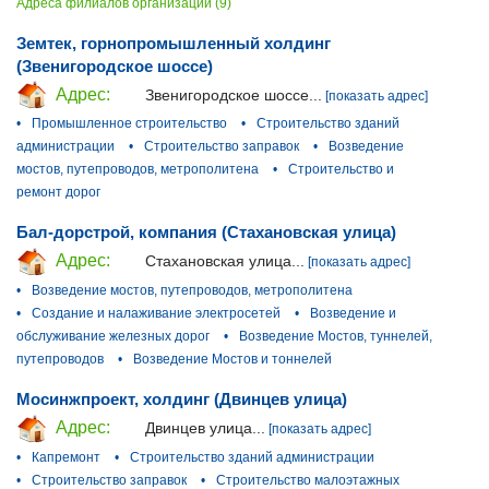
Адреса филиалов организации (9)
Земтек, горнопромышленный холдинг
(Звенигородское шоссе)
Адрес:
Звенигородское шоссе...
[показать адрес]
•
Промышленное строительство
•
Строительство зданий
администрации
•
Строительство заправок
•
Возведение
мостов, путепроводов, метрополитена
•
Строительство и
ремонт дорог
Бал-дорстрой, компания (Стахановская улица)
Адрес:
Стахановская улица...
[показать адрес]
•
Возведение мостов, путепроводов, метрополитена
•
Создание и налаживание электросетей
•
Возведение и
обслуживание железных дорог
•
Возведение Мостов, туннелей,
путепроводов
•
Возведение Мостов и тоннелей
Мосинжпроект, холдинг (Двинцев улица)
Адрес:
Двинцев улица...
[показать адрес]
•
Капремонт
•
Строительство зданий администрации
•
Строительство заправок
•
Строительство малоэтажных