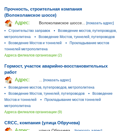
Прочность, строительная компания
(Волоколамское шоссе)
Адрес:
Волоколамское шоссе...
[показать адрес]
•
Строительство заправок
•
Возведение мостов, путепроводов,
метрополитена
•
Возведение Мостов, туннелей, путепроводов
•
Возведение Мостов и тоннелей
•
Прокладывание мостов
тоннелей метрополитена
Адреса филиалов организации (2)
Гормост, участок аварийно-восстановительных
работ
Адрес:
...
[показать адрес]
•
Возведение мостов, путепроводов, метрополитена
•
Возведение Мостов, туннелей, путепроводов
•
Возведение
Мостов и тоннелей
•
Прокладывание мостов тоннелей
метрополитена
Адреса филиалов организации (9)
CRCC, компания (улица Обручева)
Адрес:
улица Обручева...
[показать адрес]