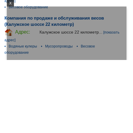
адрес]
X
•
Весовое оборудование
Компания по продаже и обслуживания весов
(Калужское шоссе 22 километр)
Адрес:
Калужское шоссе 22 километр...
[показать
адрес]
•
Водяные кулеры
•
Мусоропроводы
•
Весовое
оборудование
Ка-холдинг, Компания (2-я Хуторская улица)
Адрес:
2-я Хуторская улица...
[показать адрес]
•
Весовое оборудование
•
Кассовые аппараты и расходные
материалы
•
Ремонт торгового оборудования
•
Пассажирские
авто и электротранспортные компании
•
Помощь в регистрации
лекарств
Весовой, магазин весов (Лечебная улица)
Адрес:
Лечебная улица...
[показать адрес]
•
Весовое оборудование
•
Онлайн-магазины