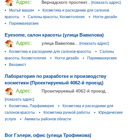
Адрес:
Вернадского проспект...
[показать адрес]
•
Мытьё машин
•
Косметика и расходники для салонов
красоты
•
Салоны красоты, Косметология
•
Ногти дизайн
•
Парикмахерские
Eyesome, салон красоты (улица Вавилова)
Адрес:
улица Вавилова...
[показать адрес]
•
Косметика и расходники для салонов красоты
•
Салоны
красоты, Косметология
•
Ногти дизайн
•
Парикмахерские
•
Визажист
Лаборатория по разработке и производству
косметики (Проектируемый 4062-й проезд)
Адрес:
Проектируемый 4062-й проезд...
[показать адрес]
•
Косметика, Парфюмерия
•
Косметика и расходники для
салонов красоты
•
Косметика ручной работы
•
Юридические
услуги
•
Акиматы районов области
Вог Гэлери, офис (улица Трофимова)