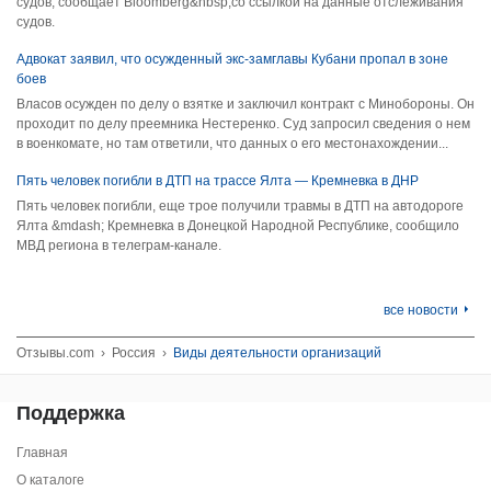
судов, сообщает Bloomberg&nbsp;со ссылкой на данные отслеживания
судов.
Адвокат заявил, что осужденный экс-замглавы Кубани пропал в зоне
боев
Власов осужден по делу о взятке и заключил контракт с Минобороны. Он
проходит по делу преемника Нестеренко. Суд запросил сведения о нем
в военкомате, но там ответили, что данных о его местонахождении...
Пять человек погибли в ДТП на трассе Ялта — Кремневка в ДНР
Пять человек погибли, еще трое получили травмы в ДТП на автодороге
Ялта &mdash; Кремневка в Донецкой Народной Республике, сообщило
МВД региона в телеграм-канале.
все новости
Отзывы.com
›
Россия
›
Виды деятельности организаций
Поддержка
Главная
О каталоге