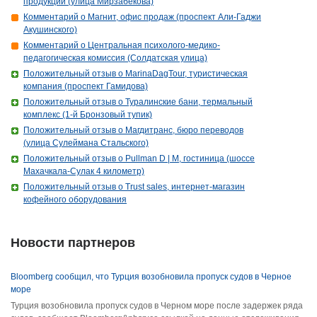
продукции (улица Мирзабекова)
Комментарий о Магнит, офис продаж (проспект Али-Гаджи
Акушинского)
Комментарий о Центральная психолого-медико-
педагогическая комиссия (Солдатская улица)
Положительный отзыв о MarinaDagTour, туристическая
компания (проспект Гамидова)
Положительный отзыв о Туралинские бани, термальный
комплекс (1-й Бронзовый тупик)
Положительный отзыв о Магдитранс, бюро переводов
(улица Сулеймана Стальского)
Положительный отзыв о Pullman D | M, гостиница (шоссе
Махачкала-Сулак 4 километр)
Положительный отзыв о Trust sales, интернет-магазин
кофейного оборудования
Новости партнеров
Bloomberg сообщил, что Турция возобновила пропуск судов в Черное
море
Турция возобновила пропуск судов в Черном море после задержек ряда