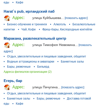
еды
•
Кафе
Harat`s pub, ирландский паб
Адрес:
улица Куйбышева...
[показать адрес]
•
Бизнес-обучение и тренинги
•
Алкоголь
•
Безалкогольные
напитки
•
Чай, Кофе
•
Фреш-бары, Кислородные коктейли
Маракана, развлекательный центр
Адрес:
улица Тимофея Невежина...
[показать
адрес]
•
Отдых, увеселительные и пищевые заведения, общепит
•
Водные аттракционы и аквапарки
•
Банкетные залы
•
Бары, рюмочные
•
Бильярд
Адреса филиалов организации (2)
Егерь, бар
Адрес:
улица Пичугина...
[показать адрес]
•
Отдых, увеселительные и пищевые заведения, общепит
•
Банкетные залы
•
Бары, рюмочные
•
Доставка готовой
еды
•
Кафе