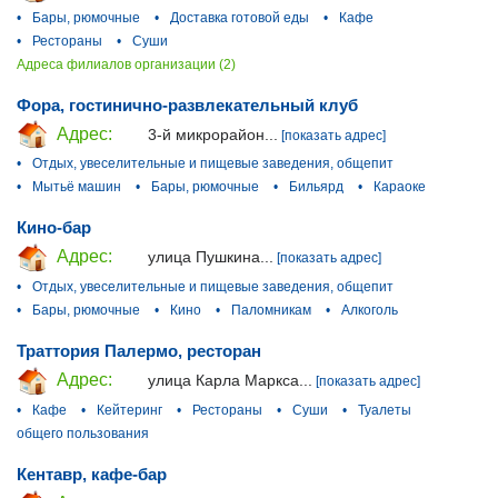
•
Бары, рюмочные
•
Доставка готовой еды
•
Кафе
•
Рестораны
•
Суши
Адреса филиалов организации (2)
Фора, гостинично-развлекательный клуб
Адрес:
3-й микрорайон...
[показать адрес]
•
Отдых, увеселительные и пищевые заведения, общепит
•
Мытьё машин
•
Бары, рюмочные
•
Бильярд
•
Караоке
Кино-бар
Адрес:
улица Пушкина...
[показать адрес]
•
Отдых, увеселительные и пищевые заведения, общепит
•
Бары, рюмочные
•
Кино
•
Паломникам
•
Алкоголь
Траттория Палермо, ресторан
Адрес:
улица Карла Маркса...
[показать адрес]
•
Кафе
•
Кейтеринг
•
Рестораны
•
Суши
•
Туалеты
общего пользования
Кентавр, кафе-бар