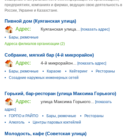
предприятиях, компаниях и фирмах, ведущих свою деятельность в
России, Украине и Казахстане.
Пивной дом (Куяганская улица)
Адрес:
Куяганская улица...
[показать адрес]
•
Бары, рюмочные
Адреса филиалов организации (2)
Собрание, мягкий бар (4-й микрорайон)
Адрес:
4-й микрорайон...
[показать адрес]
•
Бары, рюмочные
•
Караоке
•
Кейтеринг
•
Рестораны
•
Созадние наружных инженерных сетей
Горький, бар-ресторан (улица Максима Горького)
Адрес:
улица Максима Горького...
[показать
адрес]
•
ГОРПО и РАЙПО
•
Бары, рюмочные
•
Рестораны
•
Алкоголь
•
Центры паровых коктейлей
Молодость, кафе (Советская улица)