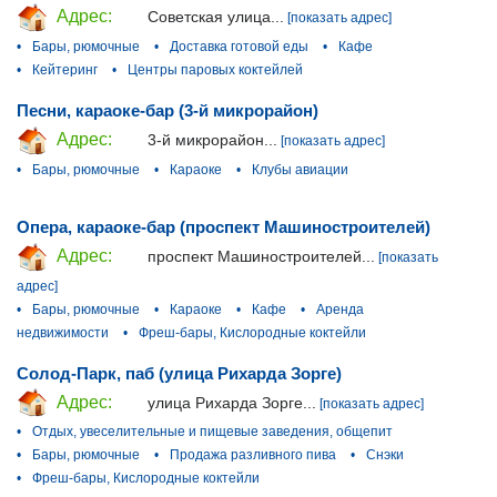
Адрес:
Советская улица...
[показать адрес]
•
Бары, рюмочные
•
Доставка готовой еды
•
Кафе
•
Кейтеринг
•
Центры паровых коктейлей
Песни, караоке-бар (3-й микрорайон)
Адрес:
3-й микрорайон...
[показать адрес]
•
Бары, рюмочные
•
Караоке
•
Клубы авиации
Опера, караоке-бар (проспект Машиностроителей)
Адрес:
проспект Машиностроителей...
[показать
адрес]
•
Бары, рюмочные
•
Караоке
•
Кафе
•
Аренда
недвижимости
•
Фреш-бары, Кислородные коктейли
Солод-Парк, паб (улица Рихарда Зорге)
Адрес:
улица Рихарда Зорге...
[показать адрес]
•
Отдых, увеселительные и пищевые заведения, общепит
•
Бары, рюмочные
•
Продажа разливного пива
•
Снэки
•
Фреш-бары, Кислородные коктейли