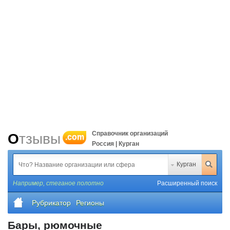
Справочник организаций
Отзывы
.com
Россия | Курган
Курган
Например,
стеганое полотно
Расширенный поиск
Рубрикатор
Регионы
Бары, рюмочные