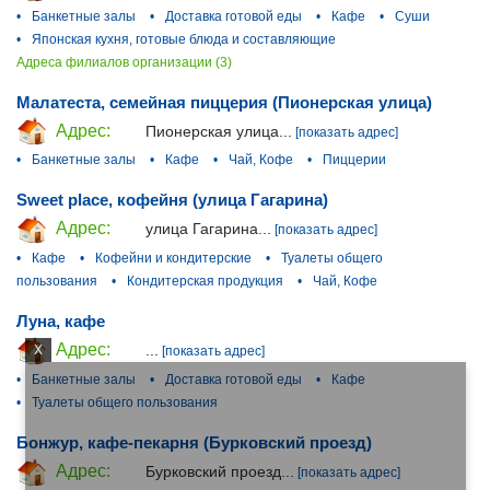
•
Банкетные залы
•
Доставка готовой еды
•
Кафе
•
Суши
•
Японская кухня, готовые блюда и составляющие
Адреса филиалов организации (3)
Малатеста, семейная пиццерия (Пионерская улица)
Адрес:
Пионерская улица...
[показать адрес]
•
Банкетные залы
•
Кафе
•
Чай, Кофе
•
Пиццерии
Sweet place, кофейня (улица Гагарина)
Адрес:
улица Гагарина...
[показать адрес]
•
Кафе
•
Кофейни и кондитерские
•
Туалеты общего
пользования
•
Кондитерская продукция
•
Чай, Кофе
Луна, кафе
Адрес:
...
X
[показать адрес]
•
Банкетные залы
•
Доставка готовой еды
•
Кафе
•
Туалеты общего пользования
Бонжур, кафе-пекарня (Бурковский проезд)
Адрес:
Бурковский проезд...
[показать адрес]