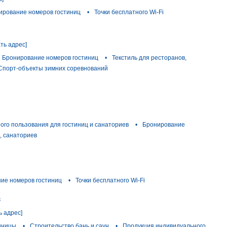
ирование номеров гостиниц
•
Точки бесплатного Wi-Fi
ать адрес]
Бронирование номеров гостиниц
•
Текстиль для ресторанов,
Спорт-объекты зимних соревнований
ого пользования для гостиниц и санаториев
•
Бронирование
, санаториев
ие номеров гостиниц
•
Точки бесплатного Wi-Fi
с
ь адрес]
иницы
•
Строительство бань и саун
•
Продукция индивидуального