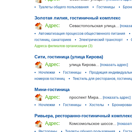
•
Туалеты общего пользования
•
Гостиницы
•
Брон
Золотая лилия, гостиничный комплекс
Адрес:
Севастопольская улица...
[показ
•
Автоматизация процессов общественного питания
•
гостиниц, санаториев
•
Электрический транспорт
•
Адреса филиалов организации (3)
Сити, гостиница (улица Кирова)
Адрес:
улица Кирова...
[показать адрес]
•
Ночлежки
•
Гостиницы
•
Продукция индивидуальн
номеров гостиниц
•
Текстиль для ресторанов, гостиниц
Мини-гостиница
Адрес:
проспект Мира...
[показать адрес]
•
Ночлежки
•
Гостиницы
•
Хостелы
•
Бронирован
Ривьера, ресторанно-гостиничный комплек
Адрес:
Комсомольское шоссе...
[показат
•
Рестораны
•
Туалеты общего пользования
•
Гост