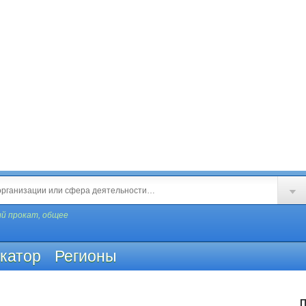
й прокат, общее
катор
Регионы
П