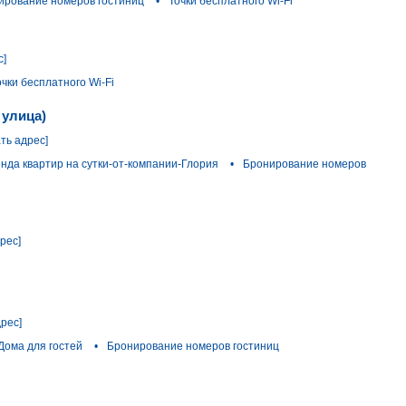
ирование номеров гостиниц
•
Точки бесплатного Wi-Fi
с]
очки бесплатного Wi-Fi
 улица)
ать адрес]
нда квартир на сутки-от-компании-Глория
•
Бронирование номеров
рес]
дрес]
Дома для гостей
•
Бронирование номеров гостиниц