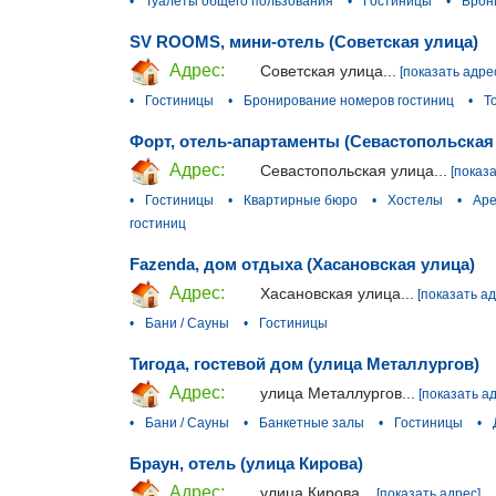
•
Туалеты общего пользования
•
Гостиницы
•
Брон
SV ROOMS, мини-отель (Советская улица)
Адрес:
Советская улица...
[показать адре
•
Гостиницы
•
Бронирование номеров гостиниц
•
Т
Форт, отель-апартаменты (Севастопольская
Адрес:
Севастопольская улица...
[показ
•
Гостиницы
•
Квартирные бюро
•
Хостелы
•
Аре
гостиниц
Fazenda, дом отдыха (Хасановская улица)
Адрес:
Хасановская улица...
[показать ад
•
Бани / Сауны
•
Гостиницы
Тигода, гостевой дом (улица Металлургов)
Адрес:
улица Металлургов...
[показать а
•
Бани / Сауны
•
Банкетные залы
•
Гостиницы
•
Браун, отель (улица Кирова)
Адрес:
улица Кирова...
[показать адрес]