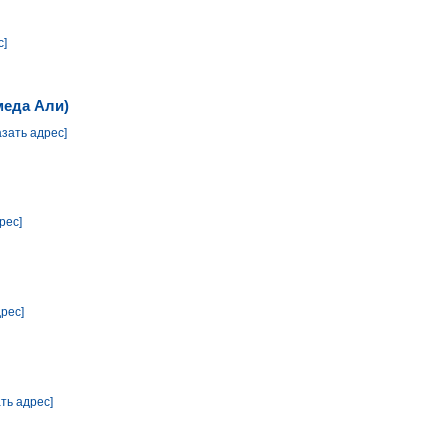
с]
меда Али)
азать адрес]
рес]
дрес]
ать адрес]