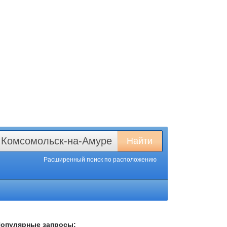
Комсомольск-на-Амуре
Найти
Расширенный поиск
по расположению
опулярные запросы: