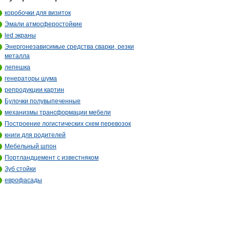
коробочки для визиток
Эмали атмосферостойкие
led экраны
Энергонезависимые средства сварки, резки
металла
лепешка
генераторы шума
репродукции картин
Булочки полувыпеченные
механизмы трансформации мебели
Построение логистических схем перевозок
книги для родителей
Мебельный шпон
Портландцемент с известняком
Зуб стойки
еврофасады