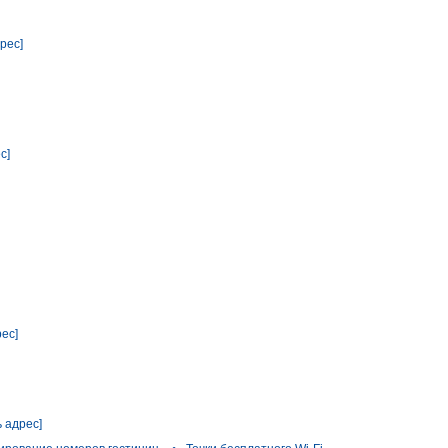
рес]
с]
рес]
ь адрес]