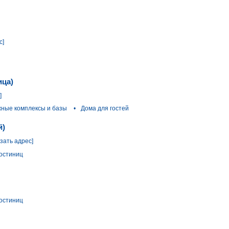
с]
ица)
]
ные комплексы и базы
•
Дома для гостей
й)
азать адрес]
остиниц
остиниц