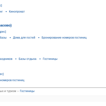
с]
нг
•
Кинопрокат
расово)
дрес]
 базы
•
Дома для гостей
•
Бронирование номеров гостиниц
аздников
•
Базы отдыха
•
Гостиницы
ес]
номеров гостиниц
ых и туризм
›
Гостиницы