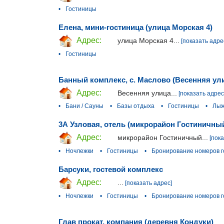
•
Гостиницы
Елена, мини-гостиница (улица Морская 4)
Адрес:
улица Морская 4...
[показать адре
•
Гостиницы
Банный комплекс, с. Маслово (Весенняя ул
Адрес:
Весенняя улица...
[показать адрес
•
Бани / Сауны
•
Базы отдыха
•
Гостиницы
•
Лыж
3А Узловая, отель (микрорайон Гостиничны
Адрес:
микрорайон Гостиничный...
[пок
•
Ночлежки
•
Гостиницы
•
Бронирование номеров г
Барсуки, гостевой комплекс
Адрес:
...
[показать адрес]
•
Ночлежки
•
Гостиницы
•
Бронирование номеров г
Глав прокат, компания (деревня Кондуки)