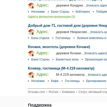
Адрес:
деревня Кондуки...
[показать адре
•
Ночлежки
•
Бани / Сауны
•
Кейтеринг
•
Пейджи
Адреса филиалов организации (3)
Добрый дом 71, гостевой дом (деревня Нек
Адрес:
деревня Некрасово...
[показать а
•
Базы отдыха
•
Гостиницы
•
Лыжные комплексы и
Кочаки, экоотель (деревня Кочаки)
Адрес:
деревня Кочаки...
[показать адрес]
•
Бани / Сауны
•
Банкетные залы
•
Организация пр
Клевер, гостиница (М-4 219 километр)
Адрес:
М-4 219 километр...
[показать адр
•
Ночлежки
•
Кафе
•
Гостиницы
•
Бронирование 
Отзывы.com
›
Россия
›
Климовск
›
Спорт, автивный отд
Поддержка