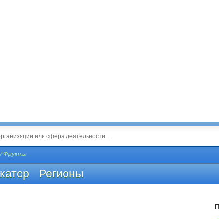
 / Фрукты
катор
Регионы
П