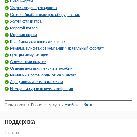
Сквош-корты
Услуги сурдопереводчиков
Стеклообрабатывающее оборудование
Услуги фтизиатра
Морской вокзал
Морские порты
Кладбища домашних животных
Реклама в лифтах от компании "Правильный формат"
Центры иммунизации
Совместные покупки
Отделы доставки пенсий и пособий
Рекламные софтборды от РА "Санта"
Аэродинамические комплексы
Измерение уровня шума / вибрации
Отзывы.com
›
Россия
›
Калуга
›
Учеба и работа
Поддержка
Главная