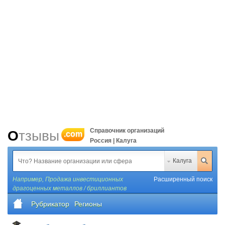
Справочник организаций
Отзывы
.com
Россия | Калуга
Калуга
Например,
Продажа инвестиционных
Расширенный поиск
драгоценных металлов / бриллиантов
Рубрикатор
Регионы