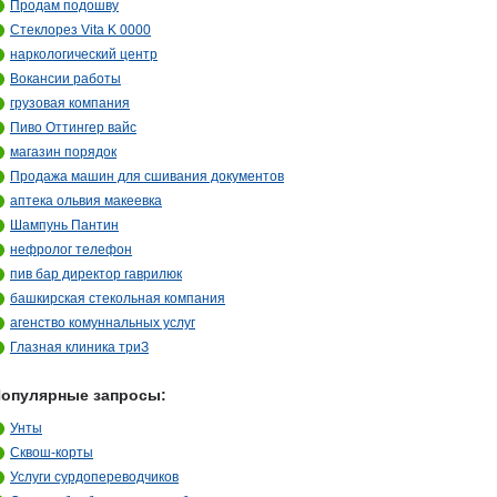
Продам подошву
Стеклорез Vita K 0000
наркологический центр
Вокансии работы
грузовая компания
Пиво Оттингер вайс
магазин порядок
Продажа машин для сшивания документов
аптека ольвия макеевка
Шампунь Пантин
нефролог телефон
пив бар директор гаврилюк
башкирская стекольная компания
агенство комуннальных услуг
Глазная клиника триЗ
опулярные запросы:
Унты
Сквош-корты
Услуги сурдопереводчиков