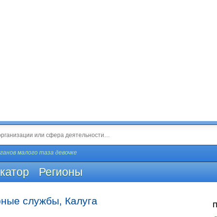
ганов малого таза девочке
катор
Регионы
рные службы, Калуга
П