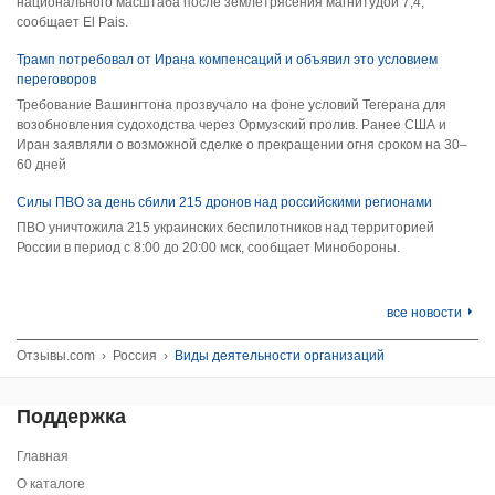
национального масштаба после землетрясения магнитудой 7,4,
сообщает El Pais.
Трамп потребовал от Ирана компенсаций и объявил это условием
переговоров
Требование Вашингтона прозвучало на фоне условий Тегерана для
возобновления судоходства через Ормузский пролив. Ранее США и
Иран заявляли о возможной сделке о прекращении огня сроком на 30–
60 дней
Силы ПВО за день сбили 215 дронов над российскими регионами
ПВО уничтожила 215 украинских беспилотников над территорией
России в период с 8:00 до 20:00 мск, сообщает Минобороны.
все новости
Отзывы.com
›
Россия
›
Виды деятельности организаций
Поддержка
Главная
О каталоге