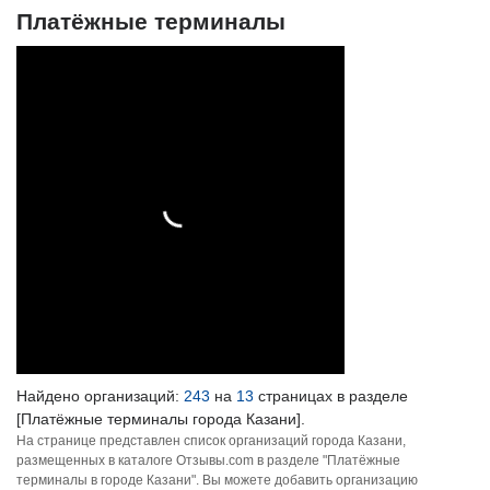
Платёжные терминалы
Найдено организаций:
243
на
13
страницах в разделе
[Платёжные терминалы города Казани].
На странице представлен список организаций города Казани,
размещенных в каталоге Отзывы.com в разделе "Платёжные
терминалы в городе Казани". Вы можете добавить организацию