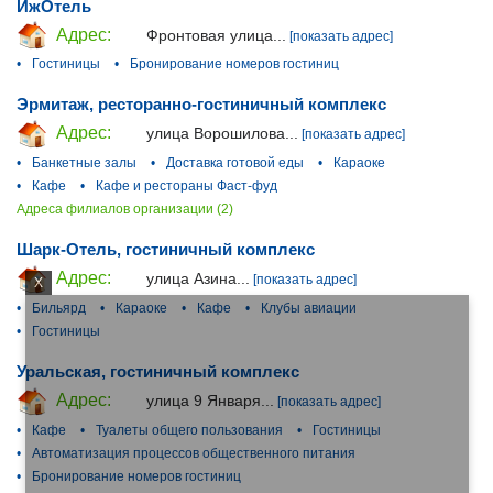
ИжОтель
Адрес:
Фронтовая улица...
[показать адрес]
•
Гостиницы
•
Бронирование номеров гостиниц
Эрмитаж, ресторанно-гостиничный комплекс
Адрес:
улица Ворошилова...
[показать адрес]
•
Банкетные залы
•
Доставка готовой еды
•
Караоке
•
Кафе
•
Кафе и рестораны Фаст-фуд
Адреса филиалов организации (2)
Шарк-Отель, гостиничный комплекс
Адрес:
улица Азина...
[показать адрес]
X
•
Бильярд
•
Караоке
•
Кафе
•
Клубы авиации
•
Гостиницы
Уральская, гостиничный комплекс
Адрес:
улица 9 Января...
[показать адрес]
•
Кафе
•
Туалеты общего пользования
•
Гостиницы
•
Автоматизация процессов общественного питания
•
Бронирование номеров гостиниц