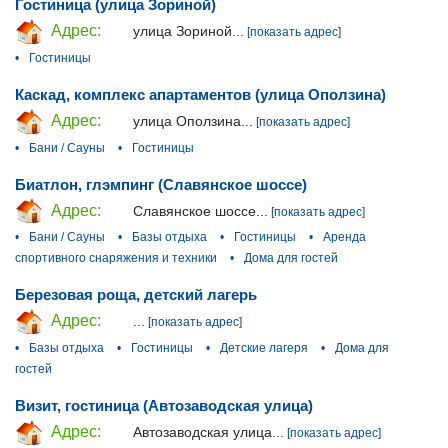
Гостиница (улица Зориной)
Адрес:
улица Зориной...
[показать адрес]
•
Гостиницы
Каскад, комплекс апартаментов (улица Оползина)
Адрес:
улица Оползина...
[показать адрес]
•
Бани / Сауны
•
Гостиницы
Биатлон, глэмпинг (Славянское шоссе)
Адрес:
Славянское шоссе...
[показать адрес]
•
Бани / Сауны
•
Базы отдыха
•
Гостиницы
•
Аренда
спортивного снаряжения и техники
•
Дома для гостей
Березовая роща, детский лагерь
Адрес:
...
[показать адрес]
•
Базы отдыха
•
Гостиницы
•
Детские лагеря
•
Дома для
гостей
Визит, гостиница (Автозаводская улица)
Адрес:
Автозаводская улица...
[показать адрес]