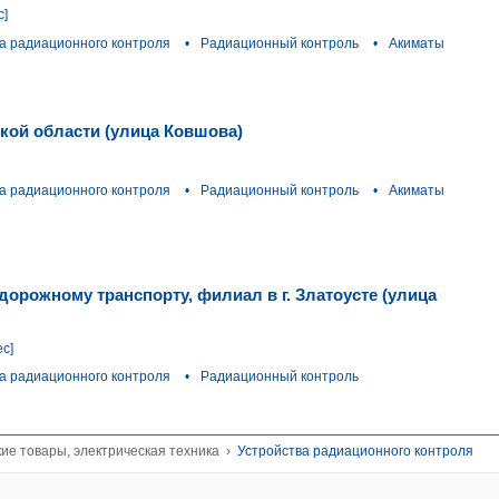
с]
а радиационного контроля
•
Радиационный контроль
•
Акиматы
кой области (улица Ковшова)
а радиационного контроля
•
Радиационный контроль
•
Акиматы
орожному транспорту, филиал в г. Златоусте (улица
ес]
а радиационного контроля
•
Радиационный контроль
ие товары, электрическая техника
›
Устройства радиационного контроля