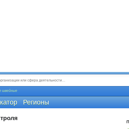
е швейные
катор
Регионы
нтроля
П