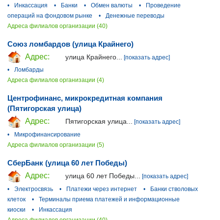
•
Инкассация
•
Банки
•
Обмен валюты
•
Проведение
операций на фондовом рынке
•
Денежные переводы
Адреса филиалов организации (40)
Союз ломбардов (улица Крайнего)
Адрес:
улица Крайнего...
[показать адрес]
•
Ломбарды
Адреса филиалов организации (4)
Центрофинанс, микрокредитная компания
(Пятигорская улица)
Адрес:
Пятигорская улица...
[показать адрес]
•
Микрофинансирование
Адреса филиалов организации (5)
СберБанк (улица 60 лет Победы)
Адрес:
улица 60 лет Победы...
[показать адрес]
•
Электросвязь
•
Платежи через интернет
•
Банки стволовых
клеток
•
Терминалы приема платежей и информационные
киоски
•
Инкассация
Адреса филиалов организации (40)