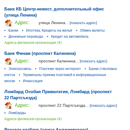
Банк КБ Центр-инвест, дополнительный офис
(улица Ленина)
Адрес:
улица Ленина...
[показать адрес]
•
Банки
•
Ипотека, Кредиты на жильё
•
Обмен валюты
•
Денежные переводы
•
Кредит на автомобиль
Адреса филиалов организации (4)
Банк Финам (проспект Калинина)
Адрес:
проспект Калинина...
[показать адрес]
•
Электросвязь
•
Платежи через интернет
•
Банки стволовых
клеток
•
Терминалы приема платежей и информационные
киоски
•
Инкассация
Ломбард Особая Привилегия, Ломбард (проспект
22 Партсъезда)
Адрес:
проспект 22 Партсъезда...
[показать адрес]
•
Ломбарды
Адреса филиалов организации (4)
Россельхозбанк (улица Анджиевского)