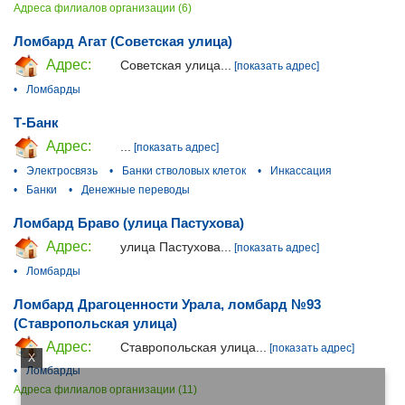
Адреса филиалов организации (6)
Ломбард Агат (Советская улица)
Адрес:
Советская улица...
[показать адрес]
•
Ломбарды
Т-Банк
Адрес:
...
[показать адрес]
•
Электросвязь
•
Банки стволовых клеток
•
Инкассация
•
Банки
•
Денежные переводы
Ломбард Браво (улица Пастухова)
Адрес:
улица Пастухова...
[показать адрес]
•
Ломбарды
Ломбард Драгоценности Урала, ломбард №93
(Ставропольская улица)
Адрес:
Ставропольская улица...
[показать адрес]
X
•
Ломбарды
Адреса филиалов организации (11)