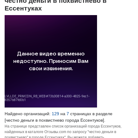
честно деньги в похвистнево в
Ессентуках
Найдено организаций:
129
на
7
страницах в разделе
[честно деньги в похвистнево города Ессентуков].
На странице представлен список организаций города Ессентуков,
найденных в каталоге Отзывы.com по запросу "честно деньги в
похвистнево" в городе Ессентуках". Вы можете добавить