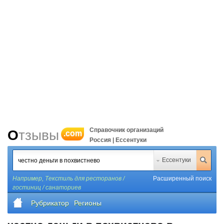
Справочник организаций
Отзывы
.com
Россия | Ессентуки
Ессентуки
Например,
Текстиль для ресторанов /
Расширенный поиск
гостиниц / санаториев
Рубрикатор
Регионы