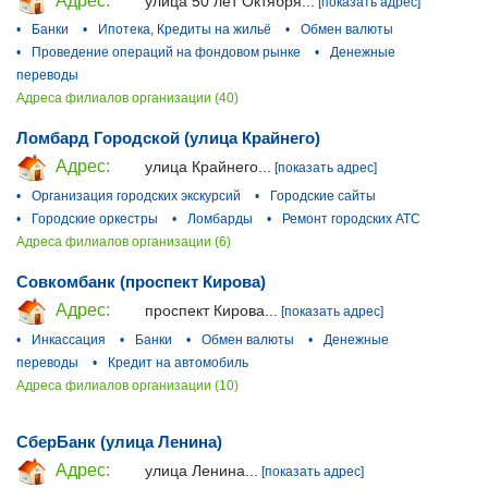
Адрес:
улица 50 лет Октября...
[показать адрес]
•
Банки
•
Ипотека, Кредиты на жильё
•
Обмен валюты
•
Проведение операций на фондовом рынке
•
Денежные
переводы
Адреса филиалов организации (40)
Ломбард Городской (улица Крайнего)
Адрес:
улица Крайнего...
[показать адрес]
•
Организация городских экскурсий
•
Городские сайты
•
Городские оркестры
•
Ломбарды
•
Ремонт городских АТС
Адреса филиалов организации (6)
Совкомбанк (проспект Кирова)
Адрес:
проспект Кирова...
[показать адрес]
•
Инкассация
•
Банки
•
Обмен валюты
•
Денежные
переводы
•
Кредит на автомобиль
Адреса филиалов организации (10)
СберБанк (улица Ленина)
Адрес:
улица Ленина...
[показать адрес]