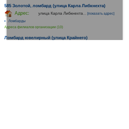
585 Золотой, ломбард (улица Карла Либкнехта)
Адрес:
улица Карла Либкнехта...
[показать адрес]
•
Ломбарды
Адреса филиалов организации (10)
Ломбард ювелирный (улица Крайнего)
Адрес:
улица Крайнего...
[показать адрес]
•
Ювелирная продукция
•
Ломбарды
Деньги в долг КМВ, микрофинансовая организация
(проспект Карла Маркса)
Адрес:
проспект Карла Маркса...
[показать адрес]
•
Микрофинансирование
Адреса филиалов организации (3)
Газпромбанк (Октябрьская улица)
Адрес:
Октябрьская улица...
[показать адрес]
•
Терминалы приема платежей и информационные киоски
•
Инкассация
•
Банки
•
Ипотека, Кредиты на жильё
•
Обмен валюты