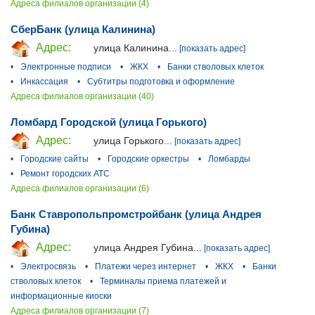
Адреса филиалов организации (4)
СберБанк (улица Калинина)
Адрес:
улица Калинина...
[показать адрес]
•
Электронные подписи
•
ЖКХ
•
Банки стволовых клеток
•
Инкассация
•
Субтитры подготовка и оформление
Адреса филиалов организации (40)
Ломбард Городской (улица Горького)
Адрес:
улица Горького...
[показать адрес]
•
Городские сайты
•
Городские оркестры
•
Ломбарды
•
Ремонт городских АТС
Адреса филиалов организации (6)
Банк Ставропольпромстройбанк (улица Андрея
Губина)
Адрес:
улица Андрея Губина...
[показать адрес]
•
Электросвязь
•
Платежи через интернет
•
ЖКХ
•
Банки
стволовых клеток
•
Терминалы приема платежей и
информационные киоски
Адреса филиалов организации (7)