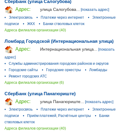
СберБанк (улица Салогубова)
Адрес:
улица Салогубова...
[показать адрес]
•
Электросвязь
•
Платежи через интернет
•
Электронные
подписи
•
ЖКХ
•
Банки стволовых клеток
Адреса филиалов организации (40)
Ломбард Городской (Интернациональная улица)
Адрес:
Интернациональная улица...
[показать
адрес]
•
Службы администрирования городских районов и округов
•
Городские сайты
•
Городские оркестры
•
Ломбарды
•
Ремонт городских АТС
Адреса филиалов организации (6)
СберБанк (улица Панагюриште)
Адрес:
улица Панагюриште...
[показать адрес]
•
Электросвязь
•
Платежи через интернет
•
Электронные
подписи
•
Приём платежей, Расчётные центры
•
Банки
стволовых клеток
Адреса филиалов организации (40)