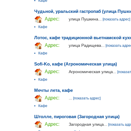
•
Кафе
Чудьной, уральский гастропаб (улица Пушк
Адрес:
улица Пушкина...
[показать адрес]
•
Кафе
Лотос, кафе традиционной вьетнамской кух
Адрес:
улица Радищева...
[показать адре
•
Кафе
Sofi-Ko, кафе (Агрономическая улица)
Адрес:
Агрономическая улица...
[показат
•
Кафе
Мечты лета, кафе
Адрес:
...
[показать адрес]
•
Кафе
Штолле, пироговая (Загородная улица)
Адрес:
Загородная улица...
[показать адр