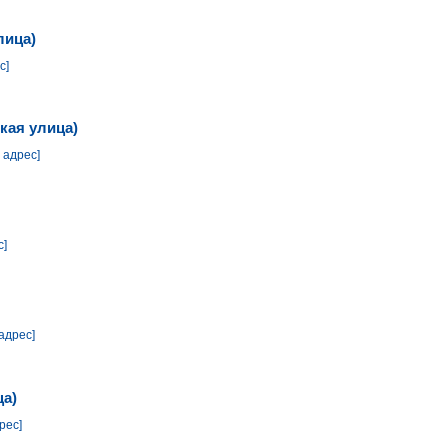
лица)
с]
кая улица)
 адрес]
с]
адрес]
ца)
рес]