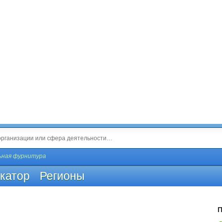
ьная фурнитура
катор
Регионы
П