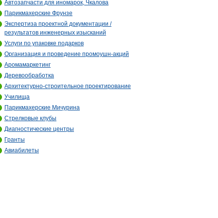
Автозапчасти для иномарок, Чкалова
Парикмахерские Фрунзе
Экспертиза проектной документации /
результатов инженерных изысканий
Услуги по упаковке подарков
Организация и проведение промоушн-акций
Аромамаркетинг
Деревообработка
Архитектурно-строительное проектирование
Училища
Парикмахерские Мичурина
Стрелковые клубы
Диагностические центры
Гранты
Авиабилеты