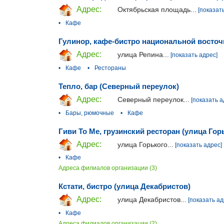
Адрес:
Октябрьская площадь...
[показат
•
Кафе
Гулинор, кафе-бистро национальной восточ
Адрес:
улица Репина...
[показать адрес]
•
Кафе
•
Рестораны
Тепло, бар (Северный переулок)
Адрес:
Северный переулок...
[показать а
•
Бары, рюмочные
•
Кафе
Гиви To Me, грузинский ресторан (улица Гор
Адрес:
улица Горького...
[показать адрес]
•
Кафе
Адреса филиалов организации (3)
Кстати, бистро (улица Декабристов)
Адрес:
улица Декабристов...
[показать ад
•
Кафе
Адреса филиалов организации (2)