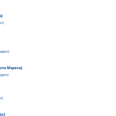
а)
ес]
адрес]
рла Маркса)
адрес]
с]
дь)