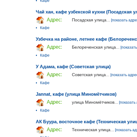
•
Кафе
Чай хан, кафе узбекской кухни (Посадская у
Адрес:
Посадская улица...
[показать адре
•
Кафе
Узбечка на районе, летнее кафе (Белореченс
Адрес:
Белореченская улица...
[показать
•
Кафе
У Адама, кафе (Советская улица)
Адрес:
Советская улица...
[показать адре
•
Кафе
Jannat, кафе (улица Миномётчиков)
Адрес:
улица Миномётчиков...
[показать 
•
Кафе
АК Буура, восточное кафе (Техническая ули
Адрес:
Техническая улица...
[показать ад