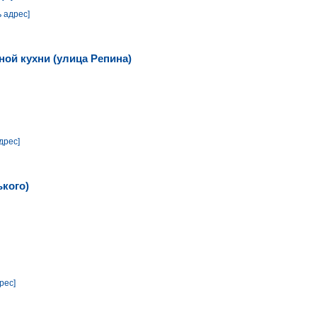
ь адрес]
ной кухни (улица Репина)
дрес]
ького)
рес]