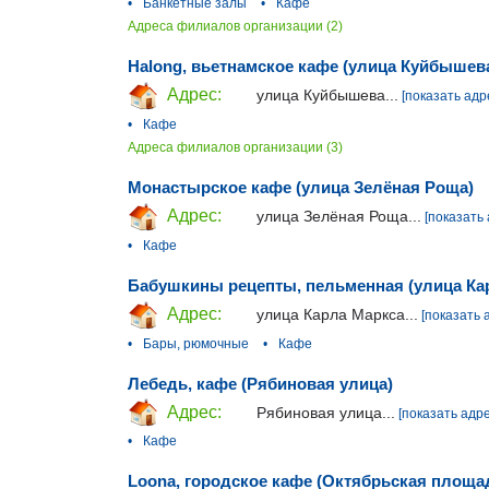
•
Банкетные залы
•
Кафе
Адреса филиалов организации (2)
Halong, вьетнамское кафе (улица Куйбышев
Адрес:
улица Куйбышева...
[показать адр
•
Кафе
Адреса филиалов организации (3)
Монастырское кафе (улица Зелёная Роща)
Адрес:
улица Зелёная Роща...
[показать 
•
Кафе
Бабушкины рецепты, пельменная (улица Ка
Адрес:
улица Карла Маркса...
[показать 
•
Бары, рюмочные
•
Кафе
Лебедь, кафе (Рябиновая улица)
Адрес:
Рябиновая улица...
[показать адре
•
Кафе
Loona, городское кафе (Октябрьская площа