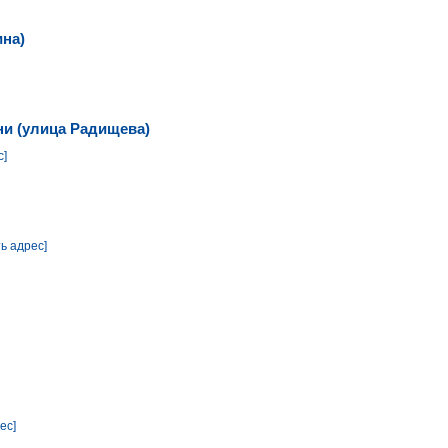
ина)
ни (улица Радищева)
с]
ь адрес]
ес]