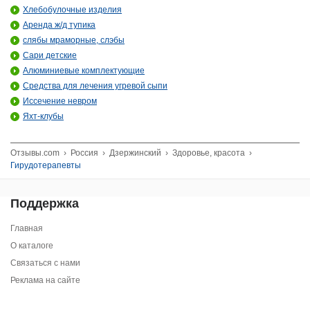
Хлебобулочные изделия
Аренда ж/д тупика
слябы мраморные, слэбы
Сари детские
Алюминиевые комплектующие
Средства для лечения угревой сыпи
Иссечение невром
Яхт-клубы
Отзывы.com
›
Россия
›
Дзержинский
›
Здоровье, красота
›
Гирудотерапевты
Поддержка
Главная
О каталоге
Связаться с нами
Реклама на сайте