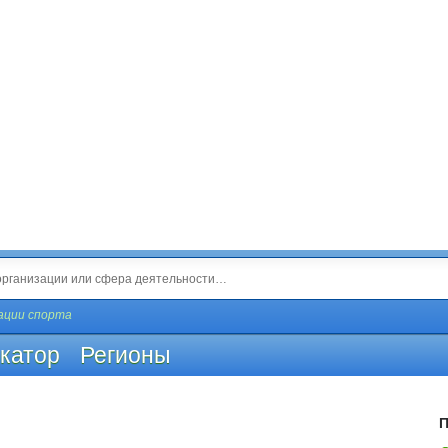
ации спорта
катор
Регионы
П