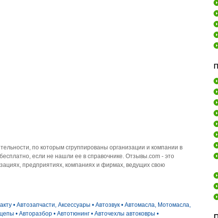
П
ельности, по которым сгруппированы организации и компании в
есплатно, если не нашли ее в справочнике. Отзывы.com - это
зациях, предприятиях, компаниях и фирмах, ведущих свою
акту
•
Автозапчасти, Аксессуары
•
Автозвук
•
Автомасла, Мотомасла,
ицепы
•
Авторазбор
•
Автотюнинг
•
Авточехлы автоковры
•