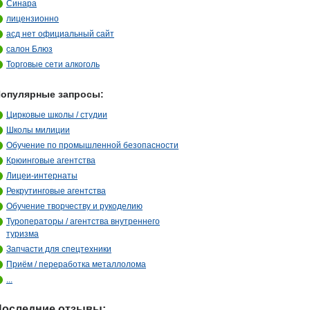
Синара
лицензионно
асд нет официальный сайт
салон Блюз
Торговые сети алкоголь
опулярные запросы:
Цирковые школы / студии
Школы милиции
Обучение по промышленной безопасности
Крюинговые агентства
Лицеи-интернаты
Рекрутинговые агентства
Обучение творчеству и рукоделию
Туроператоры / агентства внутреннего
туризма
Запчасти для спецтехники
Приём / переработка металлолома
...
Последние отзывы: