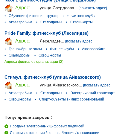
Адрес:
улица Свердлова...
[показать адрес]
•
Обучение фитнес-инструкторов
•
Фитнес-клубы
•
Аквааэробика
•
Скалодромы
•
Сквош-корты
Pride Family, фитнес-клуб (Леселидзе)
Адрес:
Леселидзе...
[показать адрес]
•
Тренажёрные залы
•
Фитнес-клубы
•
Аквааэробика
•
Скалодромы
•
Сквош-корты
Адреса филиалов организации (2)
Стимул, фитнес-клуб (улица Айвазовского)
Адрес:
улица Айвазовского...
[показать адрес]
•
Аквааэробика
•
Скалодромы
•
Электрический транспорт
•
Сквош-корты
•
Спорт-объекты зимних соревнований
Популярные запросы:
Продажа электронных цифровых подписей
Системы отопления / водоснабжения / канализации