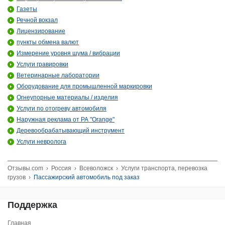
Газеты
Речной вокзал
Лицензирование
пункты обмена валют
Измерение уровня шума / вибрации
Услуги гравировки
Ветеринарные лаборатории
Оборудование для промышленной маркировки
Огнеупорные материалы / изделия
Услуги по отогреву автомобиля
Наружная реклама от РА "Orange"
Деревообрабатывающий инструмент
Услуги невролога
Отзывы.com
›
Россия
›
Всеволожск
›
Услуги транспорта, перевозка
грузов
›
Пассажирский автомобиль под заказ
Поддержка
Главная