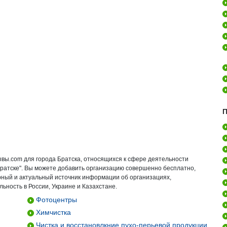
П
ывы.com для города Братска, относящихся к сфере деятельности
Братске". Вы можете добавить организацию совершенно бесплатно,
ирный и актуальный источник информации об организациях,
ьность в России, Украине и Казахстане.
Фотоцентры
Химчистка
Чистка и восстановлкние пухо-перьевой продукции