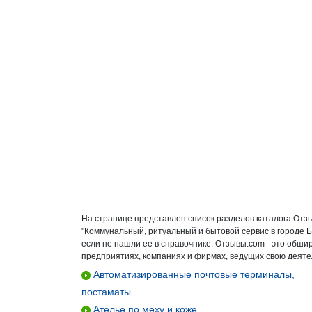
На странице представлен список разделов каталога Отз
"Коммунальный, ритуальный и бытовой сервис в городе 
если не нашли ее в справочнике. Отзывы.com - это обш
предприятиях, компаниях и фирмах, ведущих свою деятел
Автоматизированные почтовые терминалы,
постаматы
Ателье по меху и коже