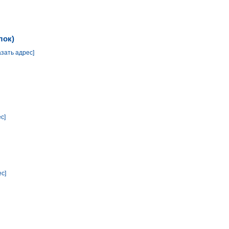
лок)
азать адрес]
с]
ес]