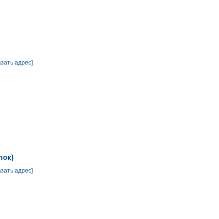
азать адрес]
лок)
азать адрес]