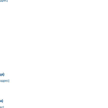
адрес]
ца)
 адрес]
а)
ес]