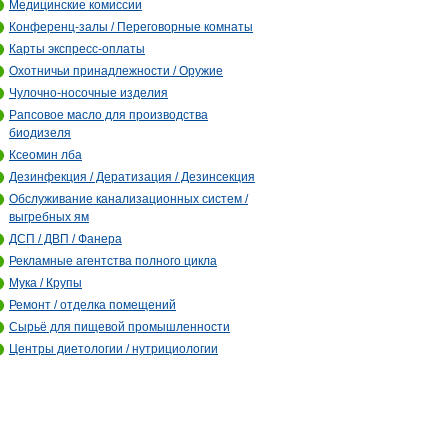
Медицинские комиссии
Конференц-залы / Переговорные комнаты
Карты экспресс-оплаты
Охотничьи принадлежности / Оружие
Чулочно-носочные изделия
Рапсовое масло для производства
биодизеля
Ксеомин лба
Дезинфекция / Дератизация / Дезинсекция
Обслуживание канализационных систем /
выгребных ям
ДСП / ДВП / Фанера
Рекламные агентства полного цикла
Мука / Крупы
Ремонт / отделка помещений
Сырьё для пищевой промышленности
Центры диетологии / нутрициологии