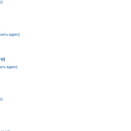
с]
)
азать адрес]
го)
зать адрес]
с]