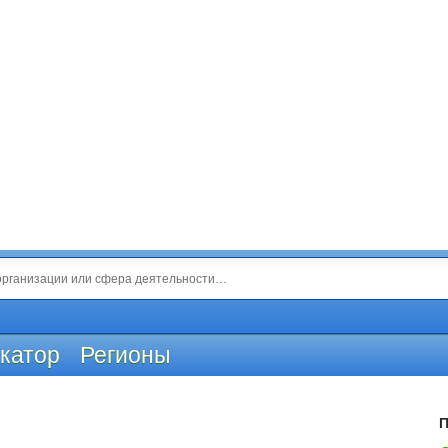
катор
Регионы
П