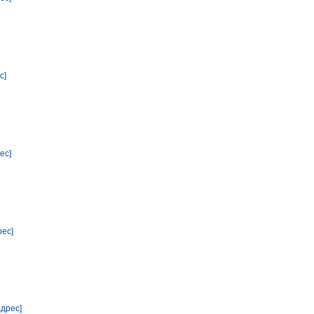
с]
ес]
рес]
адрес]