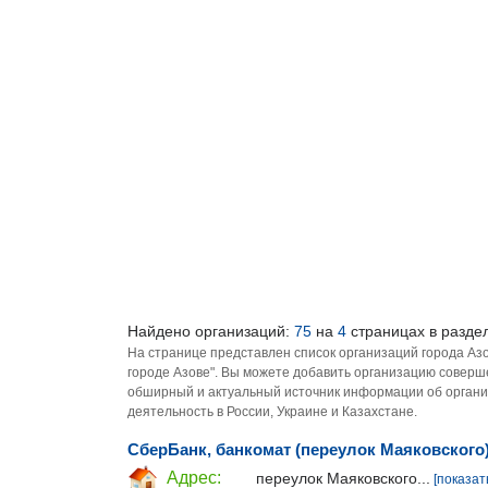
Найдено организаций:
75
на
4
страницах в раздел
На странице представлен список организаций города Аз
городе Азове". Вы можете добавить организацию соверше
обширный и актуальный источник информации об органи
деятельность в России, Украине и Казахстане.
СберБанк, банкомат (переулок Маяковского
Адрес:
переулок Маяковского...
[показат