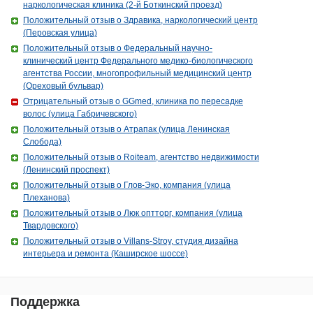
наркологическая клиника (2-й Боткинский проезд)
Положительный отзыв о Здравика, наркологический центр
(Перовская улица)
Положительный отзыв о Федеральный научно-
клинический центр Федерального медико-биологического
агентства России, многопрофильный медицинский центр
(Ореховый бульвар)
Отрицательный отзыв о GGmed, клиника по пересадке
волос (улица Габричевского)
Положительный отзыв о Атрапак (улица Ленинская
Слобода)
Положительный отзыв о Roiteam, агентство недвижимости
(Ленинский проспект)
Положительный отзыв о Глов-Эко, компания (улица
Плеханова)
Положительный отзыв о Люк оптторг, компания (улица
Твардовского)
Положительный отзыв о Villans-Stroy, студия дизайна
интерьера и ремонта (Каширское шоссе)
Поддержка