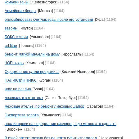
комбенизоны
[Железногорск]
(1164)
Армейские берцы
[Москва]
(1164)
опломбировать счетчик воды после его установки
[Уфа]
(1164)
вазоны
[Якутск]
(1164)
БОКС секция
[Ульяновск]
(1164)
art fitne
[Тюмень]
(1164)
ремонт мягкой мебели на дому
[Ярославль]
(1164)
ЧОП вихрь
[Климовск]
(1164)
Оформление купли продажи а
[Великий Новгород]
(1164)
ПАЛИКЛИННИКА
[Курган]
(1164)
квас на разлив
[Азов]
(1164)
лозеваль в ветаптеке
[Санкт-Петербург]
(1164)
меховые ателье. по ремонту меховых шапок
[Саратов]
(1164)
Экспертиза золота
[Ульяновск]
(1164)
анализ крови на содержание кислорода где можно это сделать
[Воронеж]
(1164)
В какой аптеке можно без рецепта купить трамадол
[Новокузнецк]