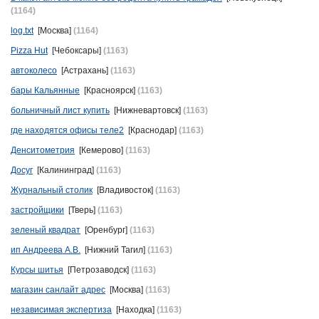
(1164)
log.txt
[Москва]
(1164)
Pizza Hut
[Чебоксары]
(1163)
автоколесо
[Астрахань]
(1163)
бары Кальянные
[Красноярск]
(1163)
больничный лист купить
[Нижневартовск]
(1163)
где находятся офисы теле2
[Краснодар]
(1163)
Денситометрия
[Кемерово]
(1163)
Досуг
[Калининград]
(1163)
Журнальный столик
[Владивосток]
(1163)
застройщики
[Тверь]
(1163)
зеленый квадрат
[Оренбург]
(1163)
ип Андреева А.В.
[Нижний Тагил]
(1163)
Курсы шитья
[Петрозаводск]
(1163)
магазин санлайт адрес
[Москва]
(1163)
независимая экспертиза
[Находка]
(1163)