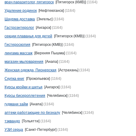
врач паразитолог, пятигорск
[Пятигорск (КМВ)]
(1164)
Удаление родинок
[Нефтеюганск]
(1164)
Шаурма доставка
[Энгельс]
(1164)
Гастроэнтеролог
[Ангарск]
(1164)
секции плаванья для детей
[Пятигорск (КМВ)]
(1164)
Гистероскопия
[Пятигорск (КМВ)]
(1164)
лингама массаж
[Верхняя Пышма]
(1164)
магазин мыловарения
[Анапа]
(1164)
Женская одежда, Пионерская
[Астрахань]
(1164)
Скупка книг
[Прокопьевск]
(1164)
Курсы кройки и шитья
[Ангарск]
(1164)
Курсы бисероплетения
[Челябинск]
(1164)
гудмани займ
[Анапа]
(1164)
аптеки работающие по безналу
[Челябинск]
(1164)
тэквандо
[Тольятти]
(1164)
УЗИ серца
[Санкт-Петербург]
(1164)