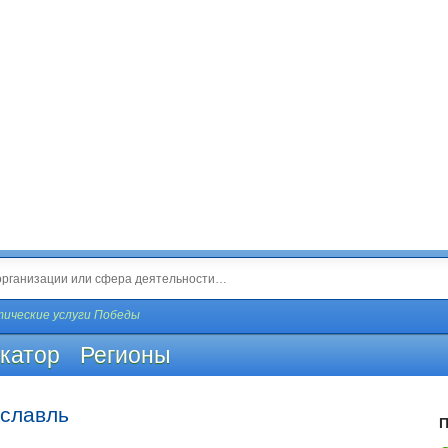
ические услуги Победы
катор
Регионы
ославль
П