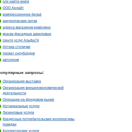
олх найти книги
ООО Арлайт
компрессионное бельё
хирургические нитки
адреса магазинов ермолино
краски фасадные акриловые
Центр услуг Альфа74
Аптека столички
прокат сноубордов
автопром
опулярные запросы:
Организация выставок
Организация внешнеэкономической
деятельности
Операции на фондовом рынке
Нотариальные услуги
Лизинговые услуги
Кредитные потребительские кооперативы
граждан
Коллекторские услуги