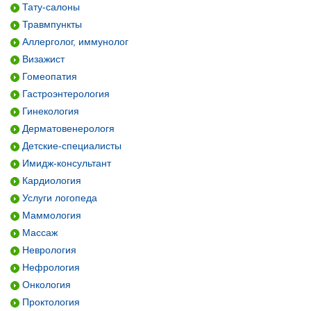
Тату-салоны
Травмпункты
Аллерголог, иммунолог
Визажист
Гомеопатия
Гастроэнтерология
Гинекология
Дерматовенерологя
Детские-специалисты
Имидж-консультант
Кардиология
Услуги логопеда
Маммология
Массаж
Неврология
Нефрология
Онкология
Проктология