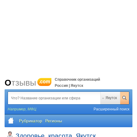
Справочник организаций
Отзывы
.com
Россия | Якутск
Якутск
Например,
МФЦ
Расширенный поиск
Рубрикатор
Регионы
Здоровье, красота, Якутск