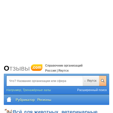
Справочник организаций
Отзывы
.com
Россия | Якутск
Якутск
Например,
Тренажёрные залы
Расширенный поиск
Рубрикатор
Регионы
Всё для животных, ветеринарные