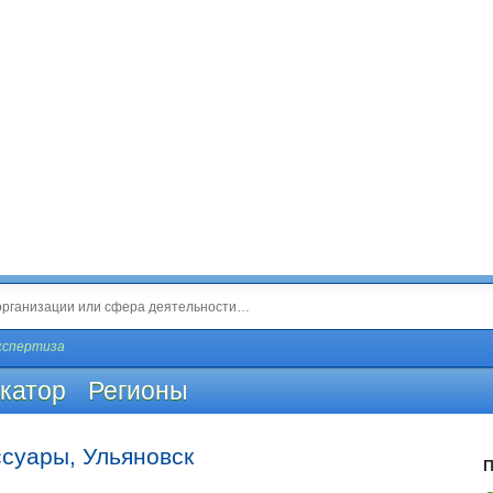
кспертиза
катор
Регионы
ссуары, Ульяновск
П