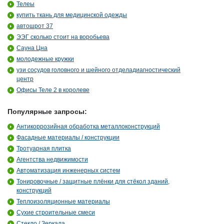
Телеы
купить ткань для медицинской одежды
автошрот 37
ЭЭГ сколько стоит на воробьева
Сауна Цна
молодежные кружки
узи сосудов головного и шейного отделадиагностический
центр
Офисы Теле 2 в королеве
Популярные запросы:
Антикоррозийная обработка металлоконструкций
Фасадные материалы / конструкции
Тротуарная плитка
Агентства недвижимости
Автоматизация инженерных систем
Тонировочные / защитные плёнки для стёкол зданий,
конструкций
Теплоизоляционные материалы
Сухие строительные смеси
Стекло / Зеркала