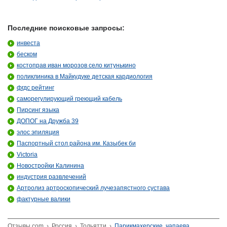
Последние поисковые запросы:
инвеста
беском
костоправ иван морозов село китунькино
поликлиника в Майкудуке детская кардиология
фгдс рейтинг
саморегулирующий греющий кабель
Пирсинг языка
ДОПОГ на Дружба 39
элос эпиляция
Паспортный стол района им. Казыбек би
Victoria
Новостройки Калинина
индустрия развлечений
Артролиз артроскопический лучезапястного сустава
фактурные валики
Отзывы.com
›
Россия
›
Тольятти
›
Парикмахерские, чапаева