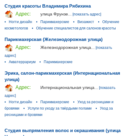
Студия красоты Владимира Рябихина
Адрес:
улица Фрунзе...
[показать адрес]
•
Ногти дизайн
•
Парикмахерские
•
Визажист
•
Обучение
косметологов
•
Обучение специалистов для салонов красоты
Парикмахерская (Железнодорожная улица)
Адрес:
Железнодорожная улица...
[показать
адрес]
•
Акватеррариум
•
Парикмахерские
Эрика, салон-парикмахерская (Интернациональная
улица)
Адрес:
Интернациональная улица...
[показать
адрес]
•
Ногти дизайн
•
Парикмахерские
•
Уход за ресницами и
бровями
•
Услуги по уходу за твёрдыми полами
•
Уход за
ресницами и бровями
Студия выпрямления волос и окрашивания (улица