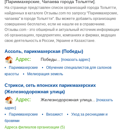
[Парикмахерские, Чапаева города Тольятти].
На странице представлен список организаций города Тольятти,
найденных в каталоге Отзывы.com по запросу "Парикмахерские,
чапаева" в городе Тольятти". Вы можете добавить организацию
совершенно бесплатно, если не нашли ее в справочнике.
Отзывы.com - это обширный и актуальный источник информации
об организациях, предприятиях, компаниях и фирмах, ведущих
свою деятельность в России, Украине и Казахстане.
Ассоль, парикмахерская (Победы)
Адрес:
Победы...
[показать адрес]
•
Парикмахерские
•
Обучение специалистов для салонов
красоты
•
Мелиорация земель
Стрикси, сеть японских парикмахерских
(Железнодорожная улица)
Адрес:
Железнодорожная улица...
[показать
адрес]
•
Парикмахерские
•
Визажист
•
Уход за ресницами и
бровями
Адреса филиалов организации (5)